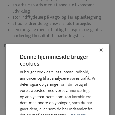
en arbejdsplads med et speciale i konstant
udvikling
stor indflydelse på vagt- og ferieplanlægning
et udfordrende og ansvarsfuldt arbejde.
nem adgang med offentlig transport og gratis
parkering i hospitalets parkeringshus
Din profil:
×
Denne hjemmeside bruger
du er uddannet stråleterapeut eller s-Radiograf
og har dansk autorisation
cookies
du har lyst til at arbejde med kompleks
Vi bruger cookies til at tilpasse indhold,
understøttende pleje til patienter i
annoncer og til at analysere vores trafik. Vi
kræftbehandling
deler også oplysninger om din brug af
du vægter tværfagligt samarbejde højt
vores websted med vores annoncerings-
du har personlige ressourcer til at indgå i de
og analysepartnere, som kan kombinere
faglige- og menneskelige problemstillinger, som
dem med andre oplysninger, som du har
behandling og pleje af patienter i alle stadier af
givet dem, eller som de har indsamlet fra
kræftsygdomme kræver