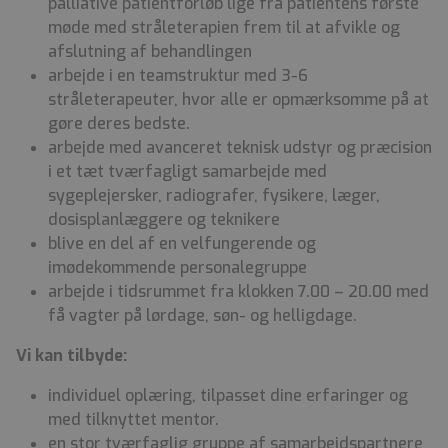
palliative patientforløb lige fra patientens første
møde med stråleterapien frem til at afvikle og
afslutning af behandlingen
arbejde i en teamstruktur med 3-6
stråleterapeuter, hvor alle er opmærksomme på at
gøre deres bedste.
arbejde med avanceret teknisk udstyr og præcision
i et tæt tværfagligt samarbejde med
sygeplejersker, radiografer, fysikere, læger,
dosisplanlæggere og teknikere
blive en del af en velfungerende og
imødekommende personalegruppe
arbejde i tidsrummet fra klokken 7.00 – 20.00 med
få vagter på lørdage, søn- og helligdage.
Vi kan tilbyde:
individuel oplæring, tilpasset dine erfaringer og
med tilknyttet mentor.
en stor tværfaglig gruppe af samarbejdspartnere