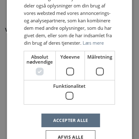
Sammenhængende patientforløb
deler også oplysninger om din brug af
Tværfagligt samarbejde og høj faglighed
vores websted med vores annoncerings-
og analysepartnere, som kan kombinere
dem med andre oplysninger, som du har
Vi tilbyder
givet dem, eller som de har indsamlet fra
Grundig introduktion og mentorordning
din brug af deres tjenester.
Læs mere
Oplæring med kompetencekort inden for både
Absolut
Ydeevne
Målretning
intermediær og intensiv neonatal sygepleje
nødvendige
Transportfunktion
Et højt specialiseret miljø med stærkt fagligt
engagement
Funktionalitet
Arbejdsplan med 12 ugers normperiode
Ca. 20–22 aften/nattevagter og 5 weekender på
12 uger
Fleksibel planlægning med mulighed for
medindflydelse
ACCEPTER ALLE
Et kollegialt fællesskab med fokus på kvalitet,
udvikling og omsorg
AFVIS ALLE