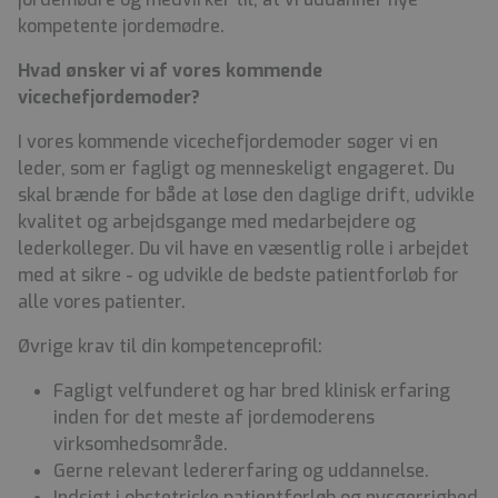
kompetente jordemødre.
Hvad ønsker vi af vores kommende
vicechefjordemoder?
I
vores
kommende
vicechefjordemoder
søger
vi
en
leder,
som
er
fagligt
og
menneskeligt
engageret. Du
skal
brænde
for
både
at
løse
den daglige drift, udvikle
kvalitet og arbejdsgange med medarbejdere og
lederkolleger.
Du vil have en væsentlig rolle i arbejdet
med at sikre - og udvikle de bedste patientforløb for
alle vores patienter.
Øvrige
krav
til
din
kompetenceprofil:
Fagligt velfunderet og har bred klinisk erfaring
inden for det meste af jordemoderens
virksomhedsområde.
Gerne relevant ledererfaring og uddannelse.
Indsigt i obstetriske patientforløb og nysgerrighed