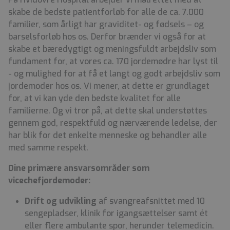
skabe
de bedste patientforløb for alle de ca. 7.000
familier, som årligt har graviditet- og fødsels – og
barselsforløb hos os. Derfor brænder vi også for at
skabe
et
bæredygtigt
og
meningsfuldt
arbejdsliv
som
fundament for,
at
vores
ca.
170 jordemødre
har
lyst
til
-
og
mulighed
for
at
få
et
langt
og
godt
arbejdsliv
som
jordemoder
hos os
.
Vi
mener, at
dette
er
grundlaget
for
,
at
vi kan
yde
den
bedste
kvalitet
for
alle
familierne. Og vi tror på, at
dette skal
understøttes
gennem god, respektfuld og nærværende ledelse, der
har
blik for det enkelte menneske og behandler alle
med samme respekt.
Dine primære ansvarsområder som
vicechefjordemoder:
Drift og udvikling
af svangreafsnittet med 10
sengepladser, klinik for igangsættelser samt ét
eller flere ambulante spor, herunder telemedicin.