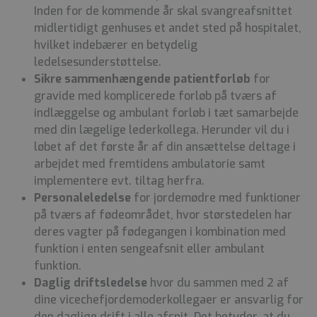
Inden for de kommende år skal svangreafsnittet
midlertidigt genhuses et andet sted på hospitalet,
hvilket indebærer en betydelig
ledelsesunderstøttelse.
Sikre sammenhængende patientforløb
for
gravide med komplicerede forløb på tværs af
indlæggelse og ambulant forløb i tæt samarbejde
med din lægelige lederkollega. Herunder vil du i
løbet af det første år af din ansættelse deltage i
arbejdet med fremtidens ambulatorie samt
implementere evt. tiltag herfra.
Personaleledelse
for jordemødre med funktioner
på tværs af fødeområdet, hvor størstedelen har
deres vagter på fødegangen i kombination med
funktion i enten sengeafsnit eller ambulant
funktion.
Daglig driftsledelse
hvor du sammen med 2 af
dine vicechefjordemoderkollegaer er ansvarlig for
den daglige drift i alle afsnit. Det betyder, at du