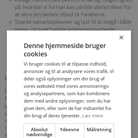
på, hvordan vi fortsat kan udvikle obstetrikken for
at sikre det bedste tilbud til familierne.
Stærke samarbejdsevner og lyst til at indgå i både
mono- og tværfaglige ledelsessamarbejder.
×
Kan se både de store linjer og detaljerne i arbejdet
og kan handle strategisk.
Denne hjemmeside bruger
Er komfortabel med at navigere i en politisk ledet
cookies
organisation og kan omsætte politiske krav til
Vi bruger cookies til at tilpasse indhold,
konkrete handlinger.
annoncer og til at analysere vores trafik. Vi
deler også oplysninger om din brug af
Hvad kan du forvente af os?
vores websted med vores annoncerings-
Dine 4 vicechefjordemoderkollegaer, Stine, Louise,
og analysepartnere, som kan kombinere
Malene og Sisse, har mellem 3 og 11 års ledererfaring
dem med andre oplysninger, som du har
på Amager og Hvidovre hospital. Vi vil derfor kunne
givet dem, eller som de har indsamlet fra
understøtte dig i alle dine opgaver, og du vil komme til
din brug af deres tjenester.
Læs mere
at indgå i et lederteam, som dagligt er i tæt og
løbende kontakt med hinanden. Vi vægter det
Absolut
Ydeevne
Målretning
nødvendige
kollegiale fællesskab højt, hvorfor vi også prioriterer