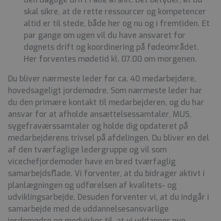
skal sikre, at de rette ressourcer og kompetencer
altid er til stede, både her og nu og i fremtiden. Et
par gange om ugen vil du have ansvaret for
døgnets drift og koordinering på fødeområdet.
Her forventes mødetid kl. 07.00 om morgenen.
Du bliver nærmeste leder for ca. 40 medarbejdere,
hovedsageligt jordemødre. Som nærmeste leder har
du den primære kontakt til medarbejderen, og du har
ansvar for at afholde ansættelsessamtaler, MUS,
sygefraværssamtaler og holde dig opdateret på
medarbejderens trivsel på afdelingen. Du bliver en del
af den tværfaglige ledergruppe og vil som
vicechefjordemoder have en bred tværfaglig
samarbejdsflade. Vi forventer, at du bidrager aktivt i
planlægningen og udførelsen af kvalitets- og
udviklingsarbejde. Desuden forventer vi, at du indgår i
samarbejde med de uddannelsesansvarlige
jordemødre og medvirker til, at vi uddanner nye