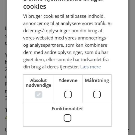
kvalitetssikring af radioaktive sporstoffer
cookies
forudgående kendskab til specialet er en fordel,
Vi bruger cookies til at tilpasse indhold,
men ikke en betingelse.
annoncer og til at analysere vores trafik. Vi
Ud fra dine kvalifikationer og erfaringer finder vi
deler også oplysninger om din brug af
sammen ud af, hvilket afsnit og opgaver, der matcher
vores websted med vores annoncerings-
dine kompetencer og udviklingsønsker bedst.
og analysepartnere, som kan kombinere
dem med andre oplysninger, som du har
Yderligere oplysninger om stillingerne kan fås ved
givet dem, eller som de har indsamlet fra
henvendelse til overbioanalytiker Christian Juhl på
din brug af deres tjenester.
Læs mere
2325 5484, e-mail
chrjuh@rm.dk.
(afholder ferie i
ugerne 28-29-30) eller overbioanalytiker Tanja Würtz
Absolut
Ydeevne
Målretning
Rasmussen på 4046 5159, e-
nødvendige
mail
tanja.rasmussen@rm.dk
(afholder ferie i ugerne
30-31-32)
Funktionalitet
Tjek gerne vores hjemmeside ud
Nuklearmedicin -
Aarhus Universitetshospital.
Løn og ansættelsesforhold sker i henhold til gældende