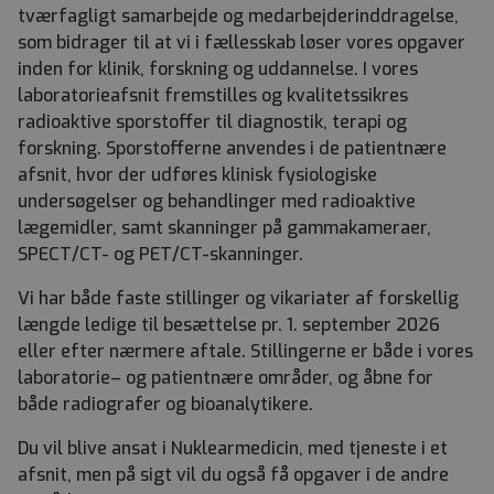
tværfagligt samarbejde og medarbejderinddragelse,
som bidrager til at vi i fællesskab løser vores opgaver
inden for klinik, forskning og uddannelse. I vores
laboratorieafsnit fremstilles og kvalitetssikres
radioaktive sporstoffer til diagnostik, terapi og
forskning. Sporstofferne anvendes i de patientnære
afsnit, hvor der udføres klinisk fysiologiske
undersøgelser og behandlinger med radioaktive
lægemidler, samt skanninger på gammakameraer,
SPECT/CT- og PET/CT-skanninger.
Vi har både faste stillinger og vikariater af forskellig
længde ledige til besættelse pr. 1. september 2026
eller efter nærmere aftale. Stillingerne er både i vores
laboratorie– og patientnære områder, og åbne for
både radiografer og bioanalytikere.
Du vil blive ansat i Nuklearmedicin, med tjeneste i et
afsnit, men på sigt vil du også få opgaver i de andre