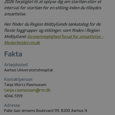
2026 forpligtet til at oplyse dig om startløn eller et
interval for startløn for en stilling inden du tilbydes
ansættelse.
Her finder du Region Midtjyllands lønkatalog for de
fleste faggrupper og stillinger, som findes i Region
Midtjylland:
Gennemsigtighed forud for ansættelse -
Medarbejder.rm.dk
Fakta
Arbejdssted
Aarhus Universitetshospital
Kontaktperson
Tanja Würtz Rasmussen
tanja.rasmussen@rm.dk
4046 5159
Adresse
Palle Juul-Jensens Boulevard 99, 8200 Aarhus N