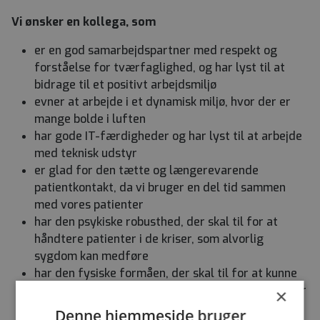
Vi ønsker en kollega, som
er en god samarbejdspartner med respekt og
forståelse for tværfaglighed, og har lyst til at
bidrage til et positivt arbejdsmiljø
evner at arbejde i et dynamisk miljø, hvor der er
mange bolde i luften
har gode IT-færdigheder og har lyst til at arbejde
med teknisk udstyr
er glad for den tætte og længerevarende
patientkontakt, da vi bruger en del tid sammen
med vores patienter
har den psykiske robusthed, der skal til for at
håndtere patienter i de kriser, som alvorlig
sygdom kan medføre
har den fysiske formåen, der skal til for at kunne
forflytte og hjælpe motorisk udfordrede patienter
×
har lyst til at arbejde med fremstilling og
Denne hjemmeside bruger