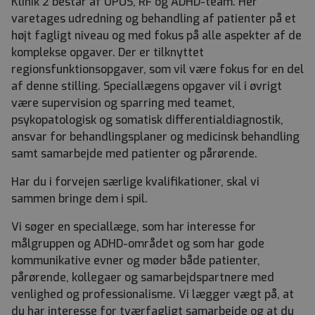
Klinik 2 består af OPUS, RF og ADHD-team. Her
varetages udredning og behandling af patienter på et
højt fagligt niveau og med fokus på alle aspekter af de
komplekse opgaver. Der er tilknyttet
regionsfunktionsopgaver, som vil være fokus for en del
af denne stilling. Speciallægens opgaver vil i øvrigt
være supervision og sparring med teamet,
psykopatologisk og somatisk differentialdiagnostik,
ansvar for behandlingsplaner og medicinsk behandling
samt samarbejde med patienter og pårørende.
Har du i forvejen særlige kvalifikationer, skal vi
sammen bringe dem i spil.
Vi søger en speciallæge, som har interesse for
målgruppen og ADHD-området og som har gode
kommunikative evner og møder både patienter,
pårørende, kollegaer og samarbejdspartnere med
venlighed og professionalisme. Vi lægger vægt på, at
du har interesse for tværfagligt samarbejde og at du