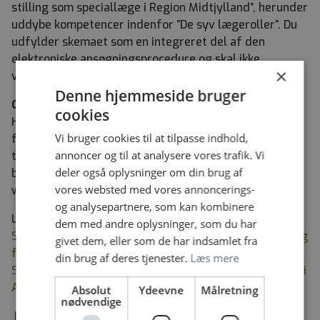
stilling som speciallæge i Region Midtjylland”, herunder
uddybe kompetencer indenfor ”De syv lægeroller”. Du
udfylder skemaet som en integreret del af den
elektroniske ansøgningsprocedure og skal ikke
×
vedhæfte det særskilt.
Denne hjemmeside bruger
Om stillingen
cookies
Hvis du ansættes som speciallæge eller overlæge på
Vi bruger cookies til at tilpasse indhold,
fuld tid vil du som udgangspunkt indgå i
annoncer og til at analysere vores trafik. Vi
tilstedeværelsesvagt med efterfølgende
deler også oplysninger om din brug af
beredskabsvagt med 5 hverdagsvagter og 2
vores websted med vores annoncerings-
weekendvagter på 20 uger.
og analysepartnere, som kan kombinere
Læs mere om stillingen i:
dem med andre oplysninger, som du har
Stillings- og funktionsbeskrivelse speciallæge Afdeling
givet dem, eller som de har indsamlet fra
for Psykoser, AUH
din brug af deres tjenester.
Læs mere
Stillings- og funktionsbeskrivelse for klinisk overlæge i
Afdeling for Psykoser
Absolut
Ydeevne
Målretning
nødvendige
Har du lyst til at høre mere om afdelingen og