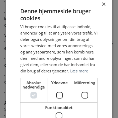
• være fleksibel i opgaveløsningen og omstillingsparat
×
Denne hjemmeside bruger
•
have lyst til at gøre dig umage og ikke gå på
cookies
kompromis med kvaliteten af det vi gør og den måde vi
omgås
Vi bruger cookies til at tilpasse indhold,
annoncer og til at analysere vores trafik. Vi
Vi tilbyder
dig
deler også oplysninger om din brug af
• en stor dynamisk hjerteafdeling med højt til loftet og
vores websted med vores annoncerings-
et stærkt fagligt miljø
og analysepartnere, som kan kombinere
dem med andre oplysninger, som du har
• gode muligheder for indflydelse på opgaveløsningen
givet dem, eller som de har indsamlet fra
og udvikling af afdelingen
din brug af deres tjenester.
Læs mere
• god
t
arbejdsmiljø med fokus på
psykologisk tryghed
og stor vægt på
tværfaglighed
Absolut
Ydeevne
Målretning
nødvendige
• en afdeling med
stor aktivitet indenfor uddannelse
Ansættelsesvilkår
Funktionalitet
Som overlæge sker ansættelse efter aftale for
speciallæger mellem Region Hovedstaden og