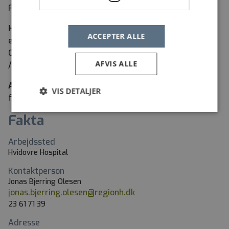
Foreningen af Speciallæger.
Hvis
du vil vide mere om
stillingen eller afdelingen
,
ACCEPTER ALLE
er du velkommen til at kontakte cheflæge, Jonas
Olesen (tlf. 23 61 71 39
AFVIS ALLE
/jonas.bjerring.olesen@regionh.dk).
Ansøgningsfrist
er 09.08.2026, og samtalerne
VIS DETALJER
forventes at blive afholdt den 12.08.2026.
Fakta
Arbejdssted
Hvidovre Hospital
Kontaktperson
Jonas Bjerring Olesen
jonas.bjerring.olesen@regionh.dk
23 61 71 39
Adresse