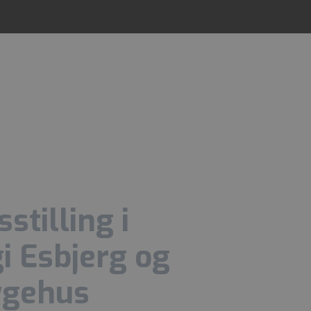
stilling i
gi Esbjerg og
ygehus