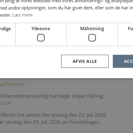
in brug af vores websted med vores annoncerings- og analysepa
forhold:
d andre oplysninger, som du har givet dem, eller som de har in
nester.
Læs mere
nskomst mellem Danske Regioner og Foreningen af
ndige
Ydeevne
Målretning
Fu
ttest forud for ansættelse.
 dig om startlønnen for stillingen. Du får oplyst
g og pension i overenskomst for:
Underordnede
 pr. 1.4.2026
. Udover startlønnen, kan lønnen
AFVIS ALLE
ACC
llæg afhængigt af stillingen, dine erfaringer og
n Syddanmark
Uddannelsesansvarlig overlæge Jesper Halling,
syd.dk
ende link senest den onsdag den 22. juli 2026.
er onsdag den 29. juli 2026 om formiddagen.