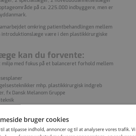
erlæger, 2 speciallæger, 2 hoveduddannelseslæger
t optageområde på ca. 225.000 indbyggere, men er
 Syddanmark.
 samarbejdet omkring patientbehandlingen mellem
m introduktionslæge være i den plastikkirurgiske
læge kan du forvente:
t miljø med fokus på et balanceret forhold mellem
elsesplaner
elsesteknikker mhp. plastikkirurgisk indgreb
ller, fx Dansk Melanom Gruppe
nsteknik
rurgiske teknikker
mores, mindre lapplastikker og hudtransplantation
meside bruger cookies
til at tilpasse indhold, annoncer og til at analysere vores trafik. V
digheder