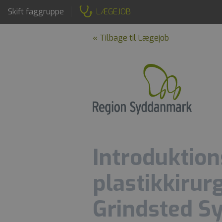
Skift faggruppe
LÆGEJOB
« Tilbage til Lægejob
Introduktions
plastikkirur
Grindsted S