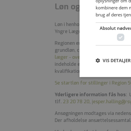
oplysninger om d
Løn og ansættelses
kombinere dem me
brug af deres tje
Løn i henhold til gældende overe
Absolut nødve
Yngre Læger. Der indhentes børnea
Regionen er forpligtet til at oplyse
grundløn, centralt fastsatte tillæ
læger - overenskomst 33.06.1 - løn
VIS DETALJER
indeholde eventuelt forhandlede ti
kvalifikationer.
Se startløn for stillinger i Regio
Yderligere information fås hos
: 
tlf.
23 20 78 20
,
jesper.halling@r
Ansøgningen modtages via nedenstå
Der afholdelse ansættelsessamtal