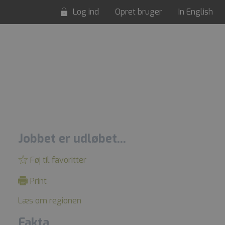
Log ind
Opret bruger
In English
Jobbet er udløbet...
Føj til favoritter
Print
Læs om regionen
Fakta