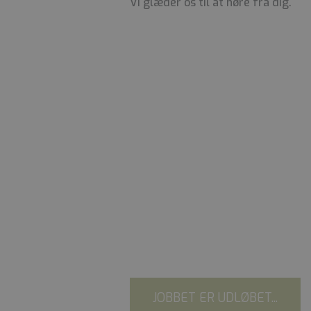
Vi glæder os til at høre fra dig.
JOBBET ER UDLØBET...