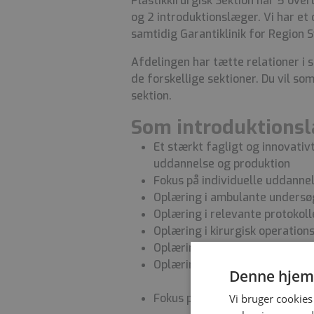
Plastikkirurgisk Sektion har 5 ov
og 2 introduktionslæger. Vi har e
samtidig Garantiklinik for Region
Afdelingen har tætte relationer i
de forskellige sektioner. Du vil so
sektion.
Som introduktions
Et stærkt fagligt og innovativ
uddannelse og produktion
Fokus på individuelle uddann
Oplæring i ambulante undersøg
Oplæring i relevante protoko
Oplæring i kirurgisk operatio
Oplæring i specielle plastikki
Oplæring i fjernelse af hudtu
Denne hjem
Vi bruger cookies 
Fokus på kommunikative fær