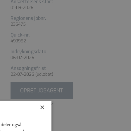
Ansættelsens start
01-09-2026
Regionens jobnr.
236475
Quick-nr.
493982
Indrykningsdato
06-07-2026
Ansøgningsfrist
22-07-2026
(udløbet)
OPRET JOBAGENT
På baggrund af dette job
×
i deler også