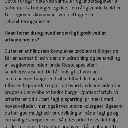
Dette foregår dels ved samtaler og undersøgelser af
patienter i afdelingen og dels i en rådgivende funktion
for regionens kommuner ved deltagelse i
rehabiliteringsmøder.
Hvad lærer du og hvad er særligt godt ved at
arbejde hos os?
Du lærer at håndtere komplekse problemstillinger og
får en samlet bred viden om udredning og behandling
af sygdomme indenfor de fleste specialer i
sundhedsvæsenet. Du får indsigt i, hvordan
kommunerne fungerer, hvilke tilbud de har, de
tilhørende juridiske regler og hvordan denne viden kan
bruges til at skabe et bedre borger-/patientforløb. Vi
prioriterer tid til tæt faglig sparring, primært med
hovedvejleder, men også med andre kollegaer, ligesom
du har god mulighed for udvikling af både faglige og
personlige kompetencer. Således prioriteres det højt,
at du - ud over de daglige opgaver - får mulighed for