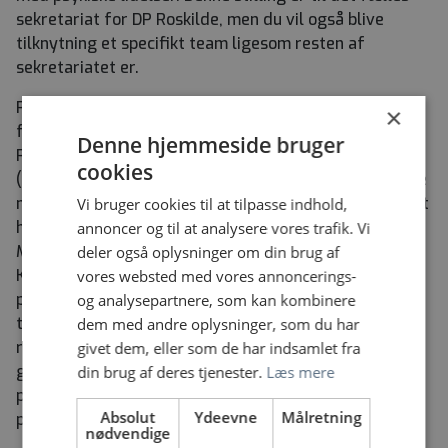
sekretariat for DP Roskilde, men du vil også blive
tilknytning et specifikt team ligesom resten af
sekretariatet er.
Psykiatrien Øst er et Universitetssygehus. Vi er
×
forskningsaktive bl.a. inden for områderne:
Denne hjemmeside bruger
Personlighedsforstyrrelser, Debuterende psykoser
cookies
(OPUS) og Recovery. Forskningen foregår i samarbejde
med den Psykiatriske Forskningsenhed. Psykiatrien Øst
Vi bruger cookies til at tilpasse indhold,
har i alt fem sengeafsnit og Psykiatrisk Akut
annoncer og til at analysere vores trafik. Vi
Modtagelse i Roskilde. Der findes distriktspsykiatri i
deler også oplysninger om din brug af
Køge og Roskilde, distriktspsykiatri for ældre,
vores websted med vores annoncerings-
psykiatrisk klinik der behandler ikke-psykotiske
og analysepartnere, som kan kombinere
tilstande, og klinik for selvmordsforebyggelse. Der er
dem med andre oplysninger, som du har
regionsfunktioner for henholdsvis angst, ADHD,
givet dem, eller som de har indsamlet fra
gennemgribende udviklingsforstyrrelser,
din brug af deres tjenester.
Læs mere
personlighedsforstyrrelse, skizofreni og andre
Absolut
Ydeevne
Målretning
psykoser samt dobbeltdiagnoser.
nødvendige