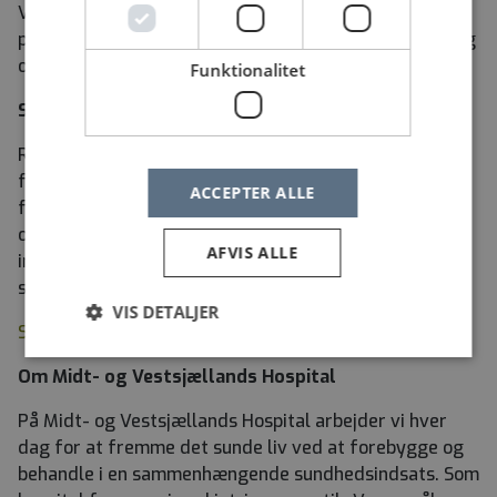
Vi har fokus på evidens, kvalitetssikring og
patientsikkerhed, og behandlingen er baseret på dialog
og relationer i intensive behandlingsforløb.
Funktionalitet
Startløn for overenskomstansatte
Regionen er forpligtet til at oplyse dig om startlønnen
for stillingen. Du får oplyst grundløn, centralt
ACCEPTER ALLE
fastsatte tillæg og pension i den relevante
overenskomst. Udover startlønnen, kan lønnen
AFVIS ALLE
indeholde eventuelt forhandlede tillæg afhængigt af
stillingen, dine erfaringer og kvalifikationer.
VIS DETALJER
Se startlønnen på regionens hjemmeside
Om Midt- og Vestsjællands Hospital
På Midt- og Vestsjællands Hospital arbejder vi hver
dag for at fremme det sunde liv ved at forebygge og
behandle i en sammenhængende sundhedsindsats. Som