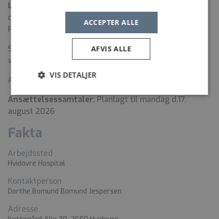
Løn- og ansættelsesvilkår
i henhold til
overenskomsten for underordnede læger mellem
ACCEPTER ALLE
RTLN og Yngre Læger
.
Stillingen er en fuldtidsstilling på 37 timer med
AFVIS ALLE
vagtforpligtelse i henhold til gældende overenskomst.
VIS DETALJER
A
nsøgningsfrist
:
Mandag d. 3. august 2026
Ansættelsessamtaler
: Planlagt til mandag d.17.
august 2026
Fakta
Arbejdssted
Hvidovre Hospital
Kontaktperson
Dorthe Bomund Bomund Jespersen
Adresse