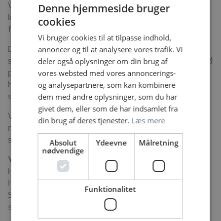
Vi vægter gode samarbejds- og kommunikationsevner,
Denne hjemmeside bruger
kliniske færdigheder, erfaring med sundhedsfremme,
cookies
forbedringsarbejde og forskning.
Vi bruger cookies til at tilpasse indhold,
Det er vores ambition at levere høj faglig kvalitet og
annoncer og til at analysere vores trafik. Vi
sikre sammenhængende patientforløb. Vi arbejder med
deler også oplysninger om din brug af
patientinddragelse og fælles beslutningstagning og
vores websted med vores annoncerings-
har fokus på at skabe rum for defusing og faglig
og analysepartnere, som kan kombinere
sparring.
dem med andre oplysninger, som du har
givet dem, eller som de har indsamlet fra
Vi ser frem til at modtage din ansøgning. Foruden en
din brug af deres tjenester.
Læs mere
motivation ansøgning vedlægges et kronologisk CV
samt et CV opdelt efter de 7 lægeroller.
Absolut
Ydeevne
Målretning
nødvendige
Yderligere oplysninger
kan rekvireres hos Cheflæge
Helene Hvidman tlf. 3862 1886; e-mail:
helene.westring.hvidman@regionh.dk
. eller UAO
Funktionalitet
Susanne Neergaard Poll tlf. 3862 1854; e-mail:
susanne.neergaard.poll.01@regionh.dk