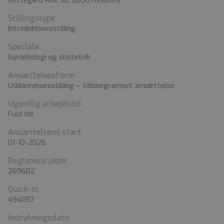
Kettegård Alle 30, 2650 Hvidovre
Stillingstype
Introduktionsstilling
Speciale
Gynækologi og obstetrik
Ansættelsesform
Uddannelsesstilling – tidsbegrænset ansættelse
Ugentlig arbejdstid
Fuld tid
Ansættelsens start
01-10-2026
Regionens jobnr.
269602
Quick-nr.
494097
Indrykningsdato