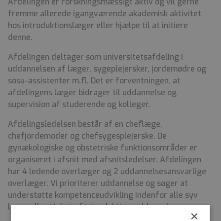
Afdelingen er forskningsmæssigt aktiv og vil gerne
fremme allerede igangværende akademisk aktivitet
hos introduktionslæger eller hjælpe til at initiere
denne.
Afdelingen deltager som universitetsafdeling i
uddannelsen af læger, sygeplejersker, jordemødre og
sosu-assistenter m.fl. Det er forventningen, at
afdelingens læger bidrager til uddannelse og
supervision af studerende og kolleger.
Afdelingsledelsen består af en cheflæge,
chefjordemoder og chefsygesplejerske. De
gynækologiske og obstetriske funktionsområder er
organiseret i afsnit med afsnitsledelser. Afdelingen
har 4 ledende overlæger og 2 uddannelsesansvarlige
overlæger. Vi prioriterer uddannelse og søger at
understøtte kompetenceudvikling indenfor alle syv
lægeroller i løbet af introduktionsuddannelsen.
×