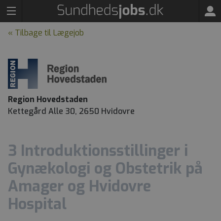
« Tilbage til Lægejob
Region Hovedstaden
Kettegård Alle 30, 2650 Hvidovre
3 Introduktionsstillinger i
Gynækologi og Obstetrik på
Amager og Hvidovre
Hospital