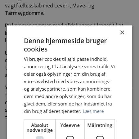
vagtfællesskab med Lever-, Mave- og
Tarmsygdomme.
Du kommer sammen med afdelingens I-læger til at
×
indgå i Akutafdelingens 21-skiftede vagtlag for I-
Denne hjemmeside bruger
læger.
cookies
Løn- og ansættelsesforhold i henhold til gældende
Vi bruger cookies til at tilpasse indhold,
overenskomst. Ansættelsen er betinget af en
annoncer og til at analysere vores trafik. Vi
tilfredsstillende børneattest og en tilfredsstillende
deler også oplysninger om din brug af
autorisation.
vores websted med vores annoncerings-
Yderligere oplysninger om afdelingen og stillingen kan
og analysepartnere, som kan kombinere
fås ved kontakt til uddannelsesansvarlig ledende
dem med andre oplysninger, som du har
overlæge Trine Silkjær,
trinsilk@rm.dk
tlf. 2490 0045,
givet dem, eller som de har indsamlet fra
samt cheflæge Niels Frost Andersen,
nielande@rm.dk
din brug af deres tjenester.
Læs mere
tlf. 6170 9390.
Absolut
Ydeevne
Målretning
nødvendige