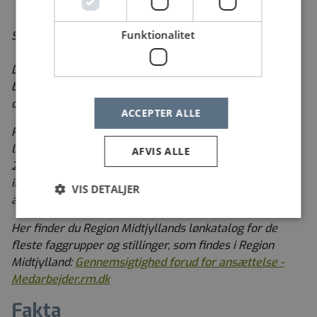
Funktionalitet
Stillingen er som udgangspunkt en fuldtidsstilling.
Da Region Midtjylland løbende gennemfører
besparelser og omorganiseringer, vil medarbejdere i
omplacering, der søger stillingen, have fortrinsret.
ACCEPTER ALLE
Region Midtjylland er jf. EU’s
løngennemsigtighedsdirektiv, der trådte i kraft 7. juni
AFVIS ALLE
2026 forpligtet til at oplyse dig om startløn eller et
interval for startløn for en stilling inden du tilbydes
VIS DETALJER
ansættelse.
Her finder du Region Midtjyllands lønkatalog for de
fleste faggrupper og stillinger, som findes i Region
Midtjylland:
Gennemsigtighed forud for ansættelse -
Medarbejder.rm.dk
Fakta