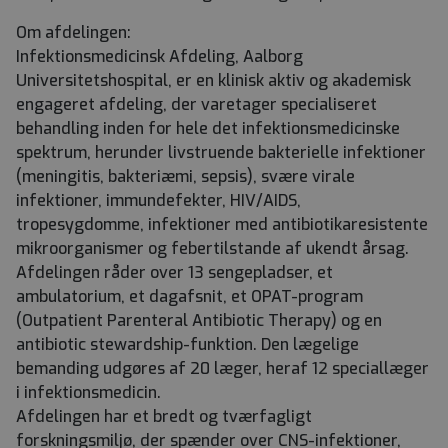
Om afdelingen:
Infektionsmedicinsk Afdeling, Aalborg
Universitetshospital, er en klinisk aktiv og akademisk
engageret afdeling, der varetager specialiseret
behandling inden for hele det infektionsmedicinske
spektrum, herunder livstruende bakterielle infektioner
(meningitis, bakteriæmi, sepsis), svære virale
infektioner, immundefekter, HIV/AIDS,
tropesygdomme, infektioner med antibiotikaresistente
mikroorganismer og febertilstande af ukendt årsag.
Afdelingen råder over 13 sengepladser, et
ambulatorium, et dagafsnit, et OPAT-program
(Outpatient Parenteral Antibiotic Therapy) og en
antibiotic stewardship-funktion. Den lægelige
bemanding udgøres af 20 læger, heraf 12 speciallæger
i infektionsmedicin.
Afdelingen har et bredt og tværfagligt
forskningsmiljø, der spænder over CNS-infektioner,