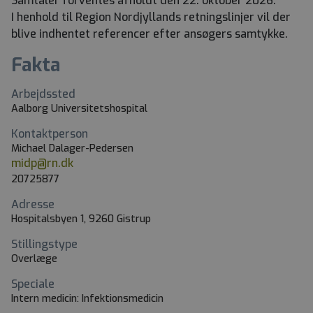
Samtaler forventes afholdt den 22. oktober 2026.
I henhold til Region Nordjyllands retningslinjer vil der
blive indhentet referencer efter ansøgers samtykke.
Fakta
Arbejdssted
Aalborg Universitetshospital
Kontaktperson
Michael Dalager-Pedersen
midp@rn.dk
20725877
Adresse
Hospitalsbyen 1, 9260 Gistrup
Stillingstype
Overlæge
Speciale
Intern medicin: Infektionsmedicin