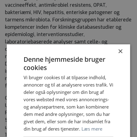
vaccineeffekt, antimikrobiel resistens, OPAT,
bakteriæmi, HIV, hepatitis, enteriske patogener og
tarmens mikrobiota. Forskningsgruppen har etablerede
kompetencer inden for kliniske databasestudier og
epidemiologi, interventionsstudier,
laboratoriebaserede analyser samt celle- og
dyremodeller. Flere ph.d.-studerende og
×
medicinstuderende er tilknyttet gruppen.
Denne hjemmeside bruger
Du bliver en del af en afdeling, der vægter
cookies
integrationen af klinisk kvalitet og videnskabelig
Vi bruger cookies til at tilpasse indhold,
nysgerrighed højt, og hvor vi prioriterer det kollegiale
annoncer og til at analysere vores trafik. Vi
fællesskab og den uformelle omgangstone.
deler også oplysninger om din brug af
Om Region Nordjylland og Hospitalsbyen, Aalborg
vores websted med vores annoncerings-
Universitetshospital:
og analysepartnere, som kan kombinere
Region Nordjylland leverer velfærd til omkring
dem med andre oplysninger, som du har
590.000 nordjyder inden for sundhed, regional
givet dem, eller som de har indsamlet fra
udvikling og det specialiserede socialområde. Vi er ca.
din brug af deres tjenester.
Læs mere
15.000 medarbejdere om opgaven. Læs mere om