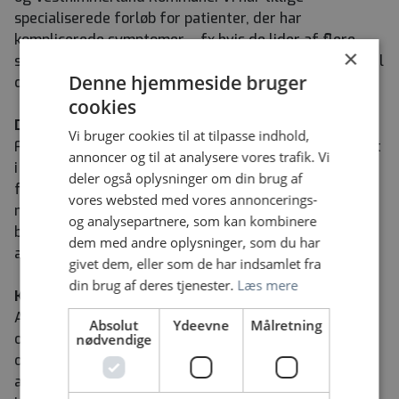
specialiserede forløb for patienter, der har
komplicerede symptomer – fx hvis de lider af flere
×
sygdomme. Patienter fra hele regionen kan henvises til
Denne hjemmeside bruger
disse tilbud.
cookies
Det faglige miljø
Vi bruger cookies til at tilpasse indhold,
Faglig kvalitet og kompetenceudvikling prioriteres højt
annoncer og til at analysere vores trafik. Vi
i enheden. Patientforløbene er tilrettelagt efter
deler også oplysninger om din brug af
forløbspakker, og der arbejdes med evidensbaserede
vores websted med vores annoncerings-
metoder i behandlingen såvel i det individuelle
og analysepartnere, som kan kombinere
behandlingstilbud som i gruppebehandling. Der
dem med andre oplysninger, som du har
arbejdes tværfagligt i specialiserede teams.
givet dem, eller som de har indsamlet fra
din brug af deres tjenester.
Læs mere
Klinikken generelt
Arbejdet i klinikken bygger på psykiatriens
Absolut
Ydeevne
Målretning
overordnede værdier: Indflydelse, Tillid, Ordentlighed
nødvendige
og Professionalisme (ITOP)
,
og vi tilstræber hele tiden
at styrke fagligheden og det tværfaglige samarbejde