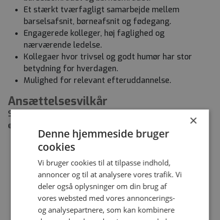
Et stærkt tværfagligt samarbejde mellem
barselsafsnit, børneafsnit og fødegang.
Engagerede kolleger, høj faglighed og
nærværende ledelse.
Kollegaer hvor trivsel og godt humør har stor
betydning for hverdagen.
Mulighed for relevant efteruddannelse.
Ansættelsesvilkår
Stillingen er som udgangspunkt på 37 timer ugentligt
×
eller efter aftale.
Denne hjemmeside bruger
cookies
Specialefunktionen i barsel udgør 16 timer
ugentligt. De resterende timer varetages primært
Vi bruger cookies til at tilpasse indhold,
i børneafsnittet i vagter og evt. i PAK.
annoncer og til at analysere vores trafik. Vi
Skiftende vagter og weekendvagter og (hver
deler også oplysninger om din brug af
anden eller hver tredje weekend).
vores websted med vores annoncerings-
og analysepartnere, som kan kombinere
Løn- og ansættelsesvilkår følger overenskomst