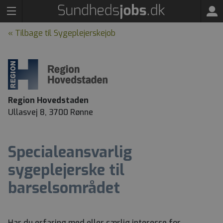
« Tilbage til Sygeplejerskejob
Region Hovedstaden
Ullasvej 8, 3700 Rønne
Specialeansvarlig
sygeplejerske til
barselsområdet
Har du erfaring med eller særlig interesse for