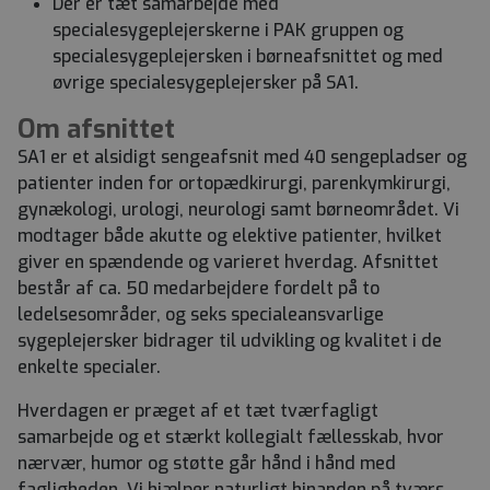
Der er tæt samarbejde med
specialesygeplejerskerne i PAK gruppen og
specialesygeplejersken i børneafsnittet og med
øvrige specialesygeplejersker på SA1.
Om afsnittet
SA1 er et alsidigt sengeafsnit med 40 sengepladser og
patienter inden for ortopædkirurgi, parenkymkirurgi,
gynækologi, urologi, neurologi samt børneområdet. Vi
modtager både akutte og elektive patienter, hvilket
giver en spændende og varieret hverdag. Afsnittet
består af ca. 50 medarbejdere fordelt på to
ledelsesområder, og seks specialeansvarlige
sygeplejersker bidrager til udvikling og kvalitet i de
enkelte specialer.
Hverdagen er præget af et tæt tværfagligt
samarbejde og et stærkt kollegialt fællesskab, hvor
nærvær, humor og støtte går hånd i hånd med
fagligheden. Vi hjælper naturligt hinanden på tværs,