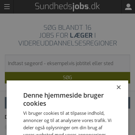
SØG BLANDT
16
JOBS FOR
LÆGER
I
VIDEREUDDANNELSESREGIONER
SØG
×
Denne hjemmeside bruger
cookies
VÆLG FILTRE
Vi bruger cookies til at tilpasse indhold,
Dine filtre
Fjern alle
annoncer og til at analysere vores trafik. Vi
Videreuddannelsesregioner
deler også oplysninger om din brug af
x
vores websted med vores annoncerings-