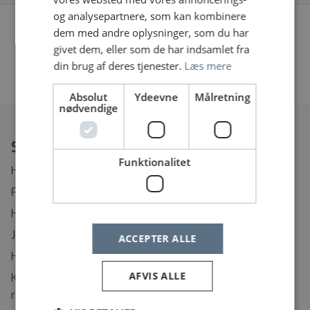
og analysepartnere, som kan kombinere
Vi fandt desværre ingen jobopslag, prøv at søge på
dem med andre oplysninger, som du har
noget andet eller fjern nogle af dine filtre
givet dem, eller som de har indsamlet fra
din brug af deres tjenester.
Læs mere
«
1
2
…
21
22
23
»
Absolut
Ydeevne
Målretning
nødvendige
Spørgsmål?
Funktionalitet
Hvordan ændrer eller afmelder jeg min Jobagent?
Find rundt på Sundhedsjobs.dk
Hvordan opretter jeg mig som bruger?
Jeg har glemt mit brugernavn
ACCEPTER ALLE
Hvordan ændrer jeg mit password?
AFVIS ALLE
Kontaktinformation til support på regionernes
rekrutteringssystemer