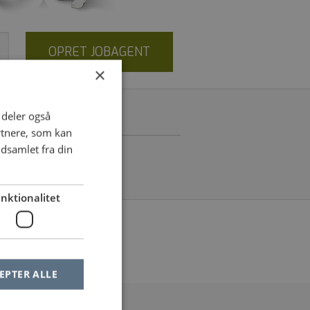
OPRET JOBAGENT
×
i deler også
RM
rtnere, som kan
dsamlet fra din
nktionalitet
le af dine filtre
EPTER ALLE