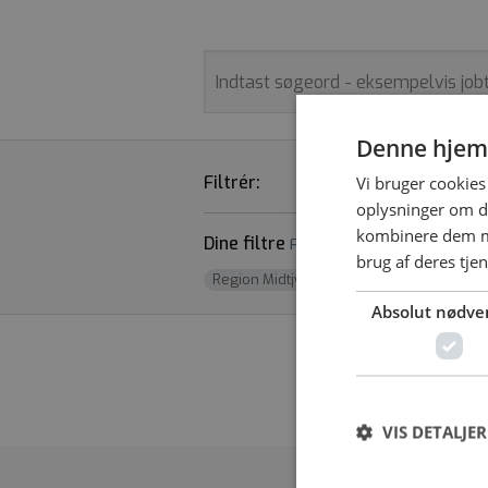
Denne hjem
Filtrér:
STILLINGSTYPE
Vi bruger cookies 
oplysninger om d
kombinere dem me
Dine filtre
Fjern alle
brug af deres tje
Region Midtjylland
x
Absolut nødve
Vi fandt desværr
VIS DETALJER