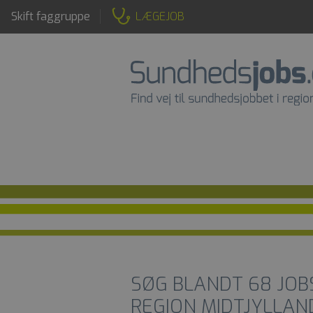
Skift faggruppe
LÆGEJOB
SØG BLANDT
68
JOB
REGION MIDTJYLLAN