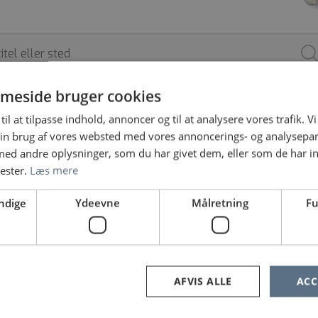
meside bruger cookies
til at tilpasse indhold, annoncer og til at analysere vores trafik. V
ARBEJDSSTED
SPECIALE
ANSÆTTELSESFO
in brug af vores websted med vores annoncerings- og analysepa
d andre oplysninger, som du har givet dem, eller som de har in
nester.
Læs mere
ndige
Ydeevne
Målretning
Fu
e ingen jobopslag, prøv at søge på noget andet eller fjern nog
«
1
2
…
22
23
24
»
AFVIS ALLE
ACC