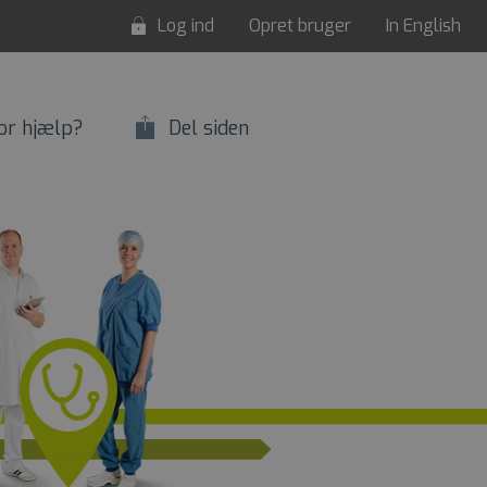
Log ind
Opret bruger
In English
or hjælp?
Del siden