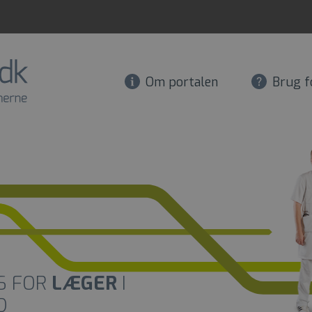
Om portalen
Brug f
S FOR
LÆGER
I
D