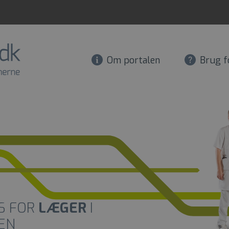
Om portalen
Brug f
S FOR
LÆGER
I
EN