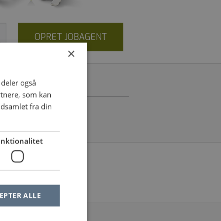
OPRET JOBAGENT
×
i deler også
RM
rtnere, som kan
dsamlet fra din
nktionalitet
le af dine filtre
EPTER ALLE