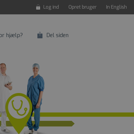
Log ind
Opret bruger
In English
or hjælp?
Del siden