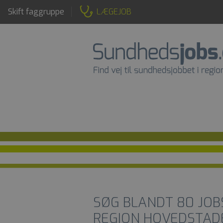
Skift faggruppe
LÆGEJOB
SØG BLANDT
80
JOB
REGION HOVEDSTAD