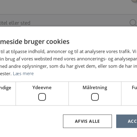
meside bruger cookies
til at tilpasse indhold, annoncer og til at analysere vores trafik. V
ARBEJDSSTED
SPECIALE
ANSÆTTELSESFO
in brug af vores websted med vores annoncerings- og analysepa
d andre oplysninger, som du har givet dem, eller som de har in
nester.
Læs mere
ndige
Ydeevne
Målretning
Fu
e ingen jobopslag, prøv at søge på noget andet eller fjern nog
«
1
2
…
32
33
34
»
AFVIS ALLE
ACC