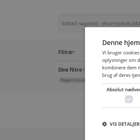
Denne hjem
Filtrér:
STILLINGSTYPE
Vi bruger cookies 
oplysninger om d
kombinere dem me
Dine filtre
Fjern alle
brug af deres tje
Region Hovedstaden
x
Absolut nødve
Vi fandt desværr
VIS DETALJER