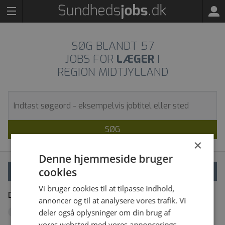
SØG BLANDT
57
JOBS FOR
LÆGER
I
REGION MIDTJYLLAND
SØG
×
Denne hjemmeside bruger
cookies
VÆLG FILTRE
Vi bruger cookies til at tilpasse indhold,
Dine filtre
Fjern alle
annoncer og til at analysere vores trafik. Vi
Region Midtjylland
deler også oplysninger om din brug af
x
vores websted med vores annoncerings-