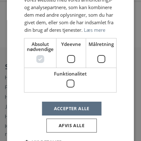
og analysepartnere, som kan kombinere
Vi fandt desværre ingen jobopslag, prøv at søge på
dem med andre oplysninger, som du har
noget andet eller fjern nogle af dine filtre
givet dem, eller som de har indsamlet fra
din brug af deres tjenester.
Læs mere
«
1
2
…
32
33
34
»
Absolut
Ydeevne
Målretning
nødvendige
Spørgsmål?
Funktionalitet
Hvordan ændrer eller afmelder jeg min Jobagent?
Find rundt på Sundhedsjobs.dk
Hvordan opretter jeg mig som bruger?
Jeg har glemt mit brugernavn
ACCEPTER ALLE
Hvordan ændrer jeg mit password?
AFVIS ALLE
Kontaktinformation til support på regionernes
rekrutteringssystemer