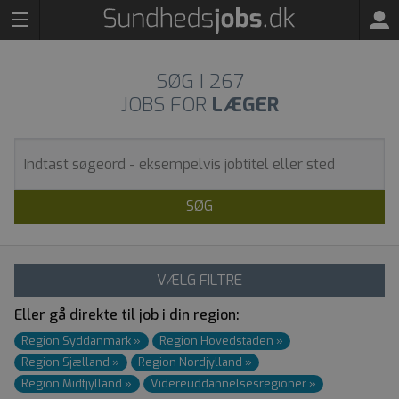
SØG I
267
JOBS FOR
LÆGER
SØG
VÆLG FILTRE
Eller gå direkte til job i din region:
Region Syddanmark
»
Region Hovedstaden
»
Region Sjælland
»
Region Nordjylland
»
Region Midtjylland
»
Videre­uddannelses­regioner
»