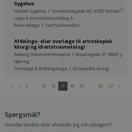
Sygehus
Holbæk Sygehus | Smedelundsgade 60, 4300 Holbæk
Læge & Introduktionsstilling &
Reservelæge | Samfundsmedicin
Afdelings- eller overlæge til artroskopisk
kirurgi og idrætstraumatologi
Aalborg Universitetshospital | Bispensgade 37, 9800
Hjørring
Overlæge & Afdelingslæge | Ortopædisk kirurgi
«
1
2
…
15
16
17
18
19
…
26
27
»
Spørgsmål?
Hvordan ændrer eller afmelder jeg min Jobagent?