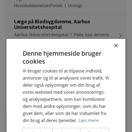
Hoveduddannelsesforløb | Urologi
Læge på Blodsygdomme, Aarhus
Universitetshospital
Aarhus Universitetshospital | Palle Juul-Jensens
Boulevard 99, 8200 Aarhus N
×
Læge | Intern medicin: Hæmatologi
Denne hjemmeside bruger
cookies
Overlæge og klinisk professor i
Infektionsmedicin, Aalborg
Vi bruger cookies til at tilpasse indhold,
Universitetshospital
annoncer og til at analysere vores trafik. Vi
Aalborg Universitetshospital | Hospitalsbyen 1, 9260
deler også oplysninger om din brug af
Gistrup
vores websted med vores annoncerings-
Overlæge | Intern medicin: Infektionsmedicin
og analysepartnere, som kan kombinere
dem med andre oplysninger, som du har
givet dem, eller som de har indsamlet fra
Annonceopslag - Intern medicin:
Lungesygdomme
din brug af deres tjenester.
Læs mere
Videreuddannelsesregion Øst | Kildegårdsvej 28,