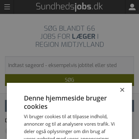
SØG BLANDT
66
JOBS FOR
LÆGER
I
REGION MIDTJYLLAND
SØG
×
Denne hjemmeside bruger
cookies
VÆLG FILTRE
Vi bruger cookies til at tilpasse indhold,
Dine filtre
Fjern alle
annoncer og til at analysere vores trafik. Vi
Region Midtjylland
deler også oplysninger om din brug af
x
vores websted med vores annoncerings-