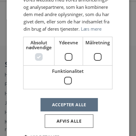
og analysepartnere, som kan kombinere
Vi fandt desværre ingen jobopslag, prøv at søge på
dem med andre oplysninger, som du har
noget andet eller fjern nogle af dine filtre
givet dem, eller som de har indsamlet fra
din brug af deres tjenester.
Læs mere
«
1
2
…
23
24
25
»
Absolut
Ydeevne
Målretning
nødvendige
Spørgsmål?
Funktionalitet
Hvordan ændrer eller afmelder jeg min Jobagent?
Find rundt på Sundhedsjobs.dk
Hvordan opretter jeg mig som bruger?
Jeg har glemt mit brugernavn
ACCEPTER ALLE
Hvordan ændrer jeg mit password?
AFVIS ALLE
Kontaktinformation til support på regionernes
rekrutteringssystemer