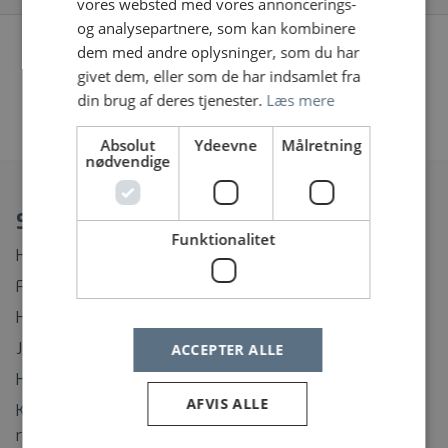
vores websted med vores annoncerings-
og analysepartnere, som kan kombinere
dem med andre oplysninger, som du har
Vi fandt desværre ingen jobopslag, prøv at søge på
givet dem, eller som de har indsamlet fra
noget andet eller fjern nogle af dine filtre
din brug af deres tjenester.
Læs mere
«
1
2
…
27
28
29
»
Absolut
Ydeevne
Målretning
nødvendige
Spørgsmål?
Funktionalitet
Hvordan ændrer eller afmelder jeg min Jobagent?
Find rundt på Sundhedsjobs.dk
Hvordan opretter jeg mig som bruger?
Jeg har glemt mit brugernavn
ACCEPTER ALLE
Hvordan ændrer jeg mit password?
AFVIS ALLE
Kontaktinformation til support på regionernes
rekrutteringssystemer