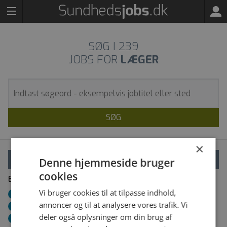
SØG I
239
JOBS FOR
LÆGER
SØG
×
VÆLG FILTRE
Denne hjemmeside bruger
cookies
Eller gå direkte til job i din region:
Vi bruger cookies til at tilpasse indhold,
Region Syddanmark
»
Region Hovedstaden
»
annoncer og til at analysere vores trafik. Vi
Region Sjælland
»
Region Nordjylland
»
deler også oplysninger om din brug af
Region Midtjylland
»
Videre­uddannelses­regioner
»