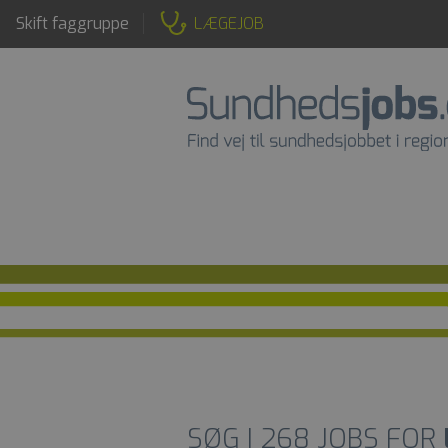
Skift faggruppe
LÆGEJOB
SØG I
268
JOBS FOR