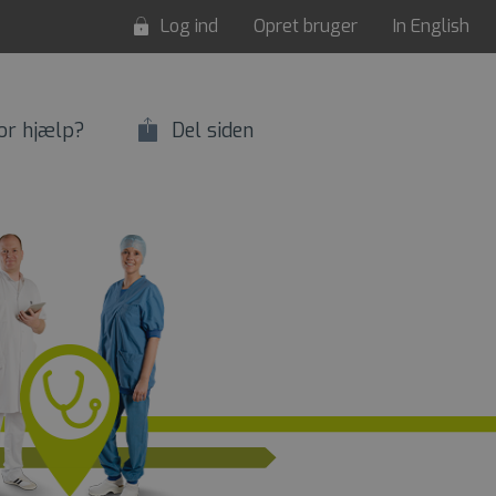
Log ind
Opret bruger
In English
or hjælp?
Del siden