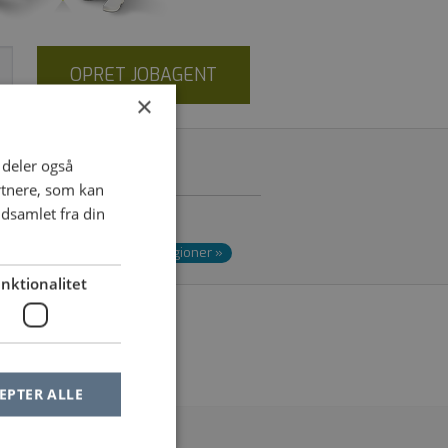
OPRET JOBAGENT
×
i deler også
M
rtnere, som kan
dsamlet fra din
nd
»
Videre­uddannelses­regioner
»
nktionalitet
le af dine filtre
EPTER ALLE