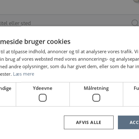
meside bruger cookies
til at tilpasse indhold, annoncer og til at analysere vores trafik. V
ARBEJDSSTED
SPECIALE
ANSÆTTELSESFOR
in brug af vores websted med vores annoncerings- og analysepa
d andre oplysninger, som du har givet dem, eller som de har in
nester.
Læs mere
taden
»
Region Sjælland
»
Region Nordjylland
»
Region Midtjylla
ndige
Ydeevne
Målretning
Fu
e ingen jobopslag, prøv at søge på noget andet eller fjern nog
«
1
2
…
28
29
30
»
AFVIS ALLE
ACC