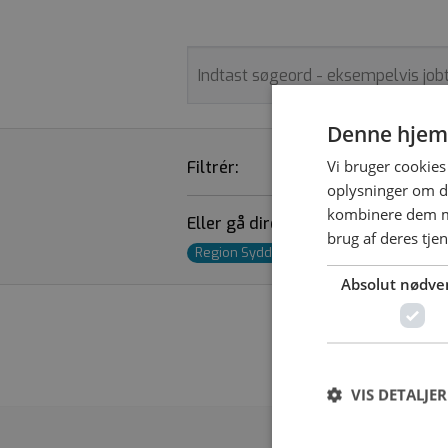
Denne hjem
Vi bruger cookies 
Filtrér:
STILLINGSTYPE
oplysninger om d
kombinere dem me
Eller gå direkte til job i din region:
brug af deres tje
Region Syddanmark
»
Region Hoveds
Absolut nødve
Vi fandt desværr
VIS DETALJER