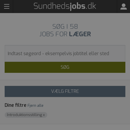
SØG I
58
JOBS FOR
LÆGER
SØG
VÆLG FILTRE
Dine filtre
Fjern alle
Introduktionsstilling
x