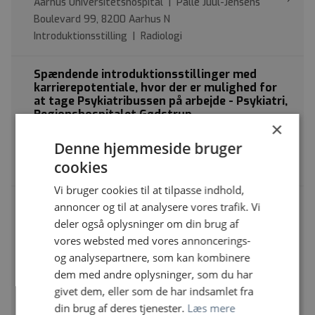
Aarhus Universitetshospital | Palle Juul-Jensens
Boulevard 99, 8200 Aarhus N
Introduktionsstilling | Radiologi
Spændende introduktionsstillinger med
karrierepotentiale, hvor der er mulighed for
at tage Psykiatribussen på arbejde - Psykiatri,
Regionshospitalet Gødstrup
×
Regionshospitalet Gødstrup | Hospitalsparken, 15,
Denne hjemmeside bruger
7400 Herning
cookies
Introduktionsstilling | Psykiatri
Vi bruger cookies til at tilpasse indhold,
Introduktionslæger til Børne- og
annoncer og til at analysere vores trafik. Vi
Ungdomspyskiatrisk Afdeling, Aarhus
deler også oplysninger om din brug af
Universitetshospital (Skolebørns- og
vores websted med vores annoncerings-
Ungdomspsykiatri)
og analysepartnere, som kan kombinere
Aarhus Universitetshospital | Palle Juul-Jensens
dem med andre oplysninger, som du har
Boulevard, 8200 Aarhus N
givet dem, eller som de har indsamlet fra
Introduktionsstilling | Børne- og ungdomspsykiatri
din brug af deres tjenester.
Læs mere