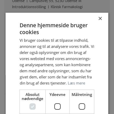
Odense | Campusvej 55, 5230 Odense M
Introduktionsstilling | Klinisk farmakologi
×
Introduktionslæge søges til Børne- og
Denne hjemmeside bruger
Ungdomspsykiatri Syddanmark matrikel
Esbjerg
cookies
OUH Odense Universitetshospital, Odense | Gl.
Vi bruger cookies til at tilpasse indhold,
Vardevej 101, 6715 Esbjerg
annoncer og til at analysere vores trafik. Vi
Introduktionsstilling | Børne- og ungdomspsykiatri
deler også oplysninger om din brug af
vores websted med vores annoncerings-
Introduktionslæger til Røntgen og Skanning,
og analysepartnere, som kan kombinere
Hospitalsenhed Midt
dem med andre oplysninger, som du har
Regionshospitalet Silkeborg | Heibergs Alle 4, 8800
givet dem, eller som de har indsamlet fra
Viborg
din brug af deres tjenester.
Læs mere
Introduktionsstilling | Radiologi
Absolut
Ydeevne
Målretning
nødvendige
Afdeling for kræftbehandling på
Rigshospitalet tilbyder fem 1-årige
introduktionsstillinger i Klinisk Onkologi