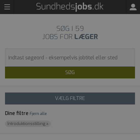
SØG I
59
JOBS FOR
LÆGER
SØG
VÆLG FILTRE
Dine filtre
Fjern alle
Introduktionsstilling
x