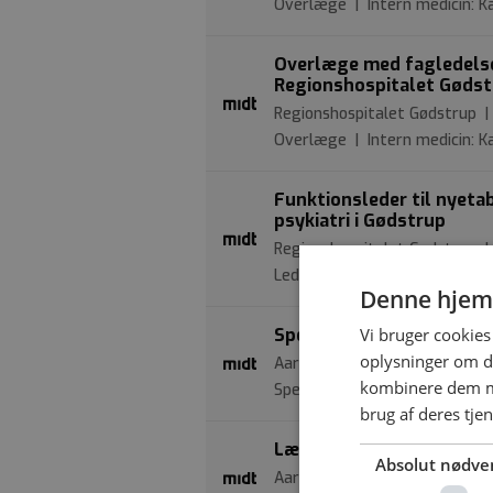
Overlæge | Intern medicin: Ka
Overlæge med fagledelse
Regionshospitalet Gøds
Regionshospitalet Gødstrup |
Overlæge | Intern medicin: Ka
Funktionsleder til nyeta
psykiatri i Gødstrup
Regionshospitalet Gødstrup |
Leder | Psykiatri
Denne hjem
Vi bruger cookies 
Speciallæge til klapteam
oplysninger om d
Aarhus Universitetshospital |
kombinere dem me
Speciallæge | Intern medicin: 
brug af deres tje
Læge på Blodsygdomme, 
Absolut nødve
Aarhus Universitetshospital |