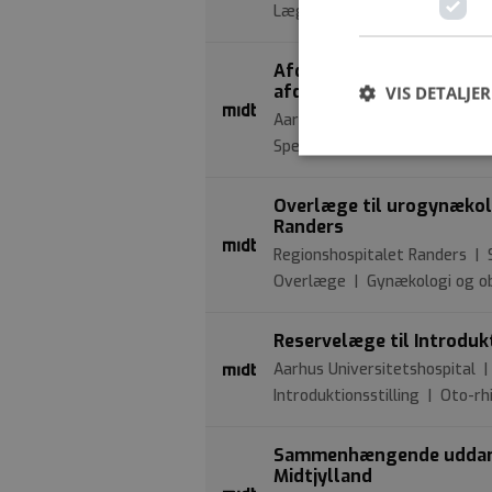
Læge | Intern medicin: Hæma
Afdelingslæge søges til
afdeling, AUH
VIS DETALJER
Aarhus Universitetshospital |
Speciallæge | Børne- og ung
Overlæge til urogynækol
Randers
Regionshospitalet Randers | 
Overlæge | Gynækologi og ob
Reservelæge til Introdukt
Aarhus Universitetshospital |
Introduktionsstilling | Oto-rh
Sammenhængende uddannel
Midtjylland