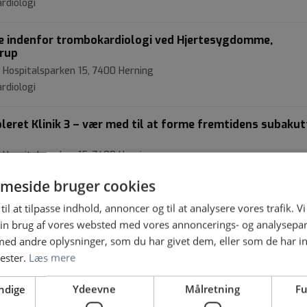
rdiologi
 indenfor trombokardiologi ved Hjertesygdomme,
trup
 Hospitalsparken 15, 7400 Herning
rdiologi
bleret Klinik 3 – vær med til at forme fremtidens subakut
 Hospitalsparken 15, 7400 Herning
meside bruger cookies
til at tilpasse indhold, annoncer og til at analysere vores trafik. V
et i Fagligt fællesskab Strukturel, Hjertesygdomme, AU
in brug af vores websted med vores annoncerings- og analysepa
 Palle Juul-Jensens Boulevard 99, 8200 Aarhus N
d andre oplysninger, som du har givet dem, eller som de har in
Kardiologi
nester.
Læs mere
Aarhus Universitetshospital
ndige
Ydeevne
Målretning
Fu
 Palle Juul-Jensens Boulevard 99, 8200 Aarhus N