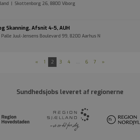
ylland | Skottenborg 26, 8800 Viborg
og Skanning, Afsnit 4-5, AUH
 Palle Juul-Jensens Boulevard 99, 8200 Aarhus N
«
1
2
3
4
…
6
7
»
Sundhedsjobs leveret af regionerne