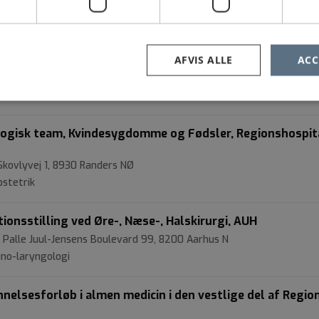
tologi
 Sengeafsnit 2/4 for unge, Børne- og ungdomspsykiatris
AFVIS ALLE
ACC
 Palle Juul-Jensens Boulevard, 175, 8200 Aarhus
domspsykiatri
ogisk team, Kvindesygdomme og Fødsler, Regionshospit
Skovlyvej 1, 8930 Randers NØ
stetrik
ionsstilling ved Øre-, Næse-, Halskirurgi, AUH
 Palle Juul-Jensens Boulevard 99, 8200 Aarhus N
ino-laryngologi
sesforløb i almen medicin i den vestlige del af Regio