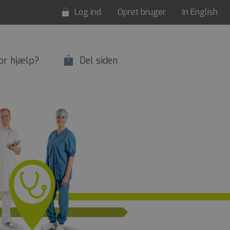
Log ind
Opret bruger
In English
or hjælp?
Del siden