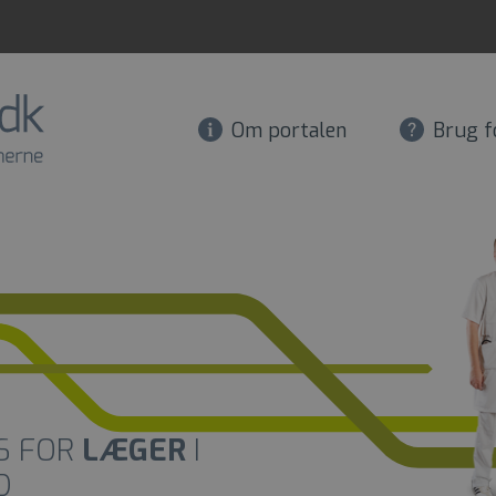
Om portalen
Brug f
S FOR
LÆGER
I
D