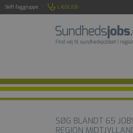
Skift faggruppe
LÆGEJOB
SØG BLANDT
65
JOB
REGION MIDTJYLLAN