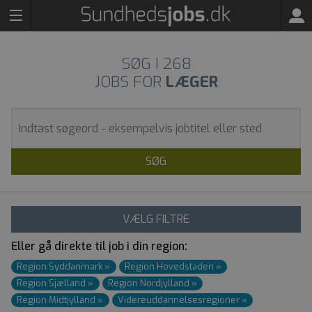
SØG I
268
JOBS FOR
LÆGER
SØG
VÆLG FILTRE
Eller gå direkte til job i din region:
Region Syddanmark
»
Region Hovedstaden
»
Region Sjælland
»
Region Nordjylland
»
Region Midtjylland
»
Videre­uddannelses­regioner
»