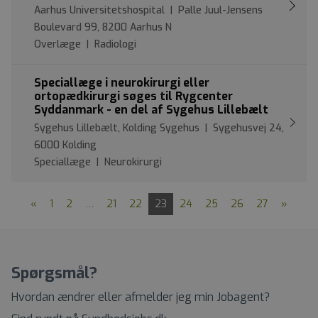
Aarhus Universitetshospital | Palle Juul-Jensens
Boulevard 99, 8200 Aarhus N
Overlæge | Radiologi
Speciallæge i neurokirurgi eller
ortopædkirurgi søges til Rygcenter
Syddanmark - en del af Sygehus Lillebælt
Sygehus Lillebælt, Kolding Sygehus | Sygehusvej 24,
6000 Kolding
Speciallæge | Neurokirurgi
«
1
2
…
21
22
23
24
25
26
27
»
Spørgsmål?
Hvordan ændrer eller afmelder jeg min Jobagent?