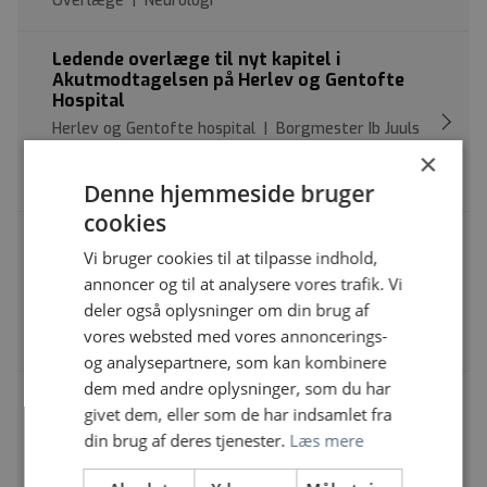
Overlæge | Neurologi
Ledende overlæge til nyt kapitel i
Akutmodtagelsen på Herlev og Gentofte
Hospital
Herlev og Gentofte hospital | Borgmester Ib Juuls
vej 101, 2730 Herlev
×
Ledende overlæge | Akutmedicin
Denne hjemmeside bruger
cookies
Introduktionslæger til Røntgen og Skanning,
Vi bruger cookies til at tilpasse indhold,
Hospitalsenhed Midt
annoncer og til at analysere vores trafik. Vi
Regionshospitalet Silkeborg | Heibergs Alle 4, 8800
deler også oplysninger om din brug af
Viborg
vores websted med vores annoncerings-
Introduktionsstilling | Radiologi
og analysepartnere, som kan kombinere
dem med andre oplysninger, som du har
Ledende overlæge i anæstesiologi til Center
givet dem, eller som de har indsamlet fra
for Planlagt kirurgi, Regionshospitalet
Silkeborg
din brug af deres tjenester.
Læs mere
Regionshospitalet Silkeborg | Falkevej 3, 8600