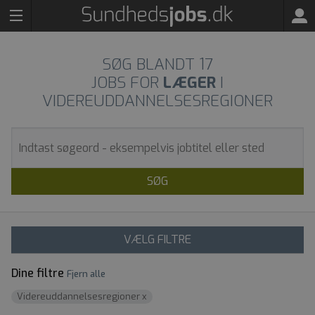
SØG BLANDT
17
JOBS FOR
LÆGER
I
VIDEREUDDANNELSESREGIONER
SØG
VÆLG FILTRE
Dine filtre
Fjern alle
Videreuddannelsesregioner
x