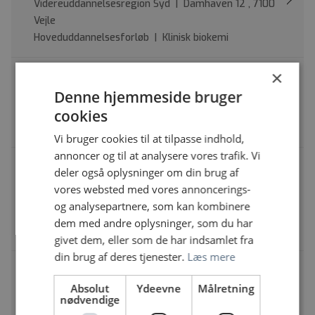
Videreuddannelsesregion Syd | Damhaven 12 , 7100
Vejle
Hoveduddannelsesforløb | Klinisk biokemi
×
Hoveduddannelsesforløb - Klinisk Onkologi
Videreuddannelsesregion Syd | Damhaven 12 , 7100
Denne hjemmeside bruger
Vejle
cookies
Hoveduddannelsesforløb | Klinisk onkologi
Vi bruger cookies til at tilpasse indhold,
annoncer og til at analysere vores trafik. Vi
6 hoveduddannelsesforløb i Radiologi opslås
deler også oplysninger om din brug af
ledige til besættelse 2. halvår 2026 Syd
vores websted med vores annoncerings-
Videreuddannelsesregion Syd | Damhaven 12 , 7100
og analysepartnere, som kan kombinere
Vejle
dem med andre oplysninger, som du har
Hoveduddannelsesforløb | Radiologi
givet dem, eller som de har indsamlet fra
din brug af deres tjenester.
Læs mere
1 hoveduddannelsesforløb i Klinisk biokemi
2. halvår 2026 Nord
Absolut
Ydeevne
Målretning
nødvendige
Videreuddannelsesregion Nord | Skottenborg 26,