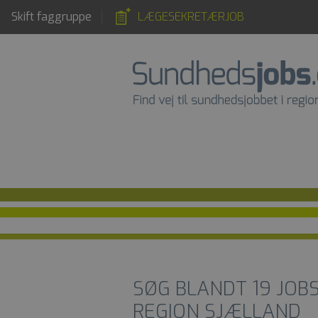
Skift faggruppe
LÆGESEKRETÆRJOB
SØG BLANDT
19
JOB
REGION SJÆLLAND