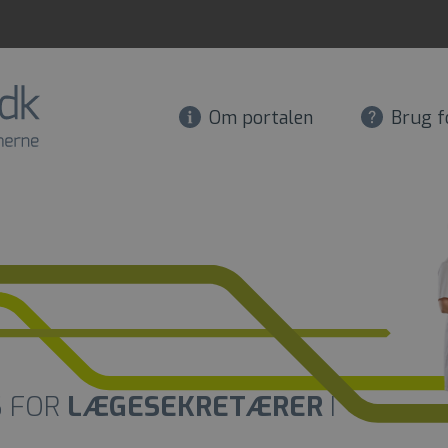
Om portalen
Brug f
S FOR
LÆGESEKRETÆRER
I