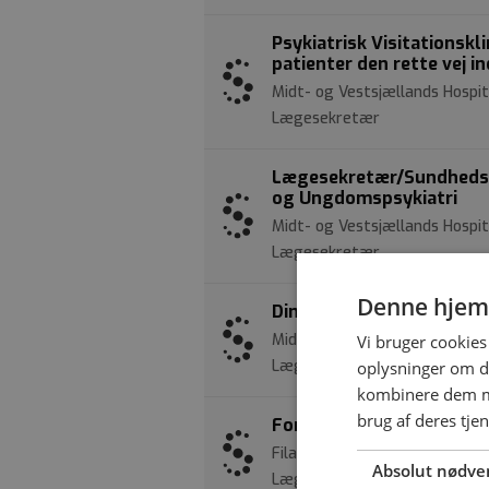
Psykiatrisk Visitationskl
patienter den rette vej in
Midt- og Vestsjællands Hospit
Lægesekretær
Lægesekretær/Sundhedsadm
og Ungdomspsykiatri
Midt- og Vestsjællands Hospit
Lægesekretær
Denne hjem
Dine administrative super
Midt- og Vestsjællands Hospit
Vi bruger cookies 
Lægesekretær
oplysninger om d
kombinere dem me
brug af deres tje
Forløbskoordinator og va
Filadelfia | Kolonivej 25, 429
Absolut nødve
Lægesekretær