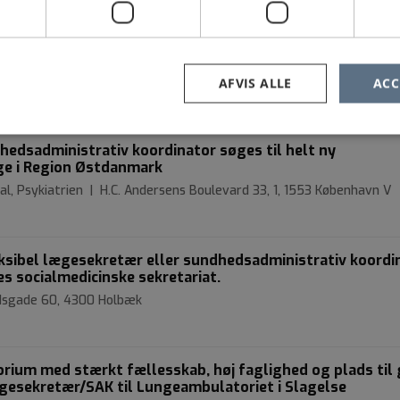
oordinator/lægesekretær til Gastroenterologisk
k Sygehus
sgade 60, 4300 Holbæk
AFVIS ALLE
ACC
edsadministrativ koordinator søges til helt ny
ge i Region Østdanmark
al, Psykiatrien | H.C. Andersens Boulevard 33, 1, 1553 København V
eksibel lægesekretær eller sundhedsadministrativ koordi
res socialmedicinske sekretariat.
sgade 60, 4300 Holbæk
orium med stærkt fællesskab, høj faglighed og plads til 
gesekretær/SAK til Lungeambulatoriet i Slagelse