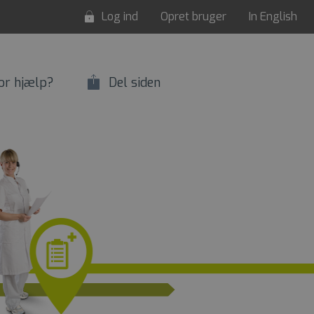
Log ind
Opret bruger
In English
or hjælp?
Del siden