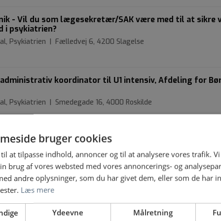
inik - Vil du som lægesekretær/SAK være med til at sikre 
d i psykiatrien?
al, Psykiatrien | Fælledvej 6, 4200 Slagelse
inistrativ koordinator til U1 intensiv, Afdeling for Bø
al, Psykiatrien | Smedegade 16, 4000 Roskilde
meside bruger cookies
kræfter er efterlyst i Retspsykiatrien i Slagelse
al, Psykiatrien | Fælledvej 6, 4200 Slagelse
til at tilpasse indhold, annoncer og til at analysere vores trafik. V
in brug af vores websted med vores annoncerings- og analysepa
d andre oplysninger, som du har givet dem, eller som de har in
nester.
Læs mere
gtplanlægger søges til Center for Neurorehabilitering
3 Dianalund
ndige
Ydeevne
Målretning
Fu