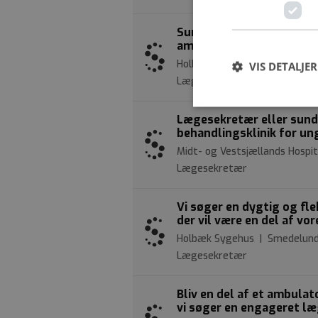
Sundhedsadministrativ k
ambulatorium på Holbæ
Holbæk Sygehus | Smedelund
VIS DETALJER
Lægesekretær
Lægesekretær eller sundh
behandlingsklinik for un
Midt- og Vestsjællands Hospit
Lægesekretær
Vi søger en dygtig og fl
der vil være en del af vo
Holbæk Sygehus | Smedelund
Lægesekretær
Bliv en del af et ambulat
vi søger en engageret læ