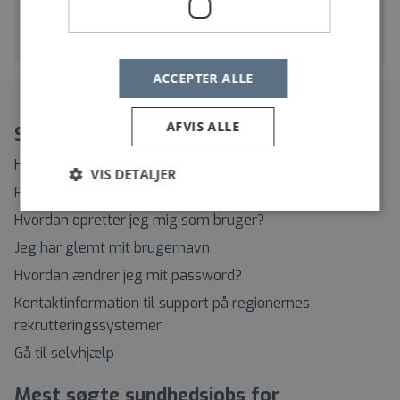
4600 Køge
Ledende lægesekretær
ACCEPTER ALLE
AFVIS ALLE
Spørgsmål?
Hvordan ændrer eller afmelder jeg min Jobagent?
VIS DETALJER
Find rundt på Sundhedsjobs.dk
Hvordan opretter jeg mig som bruger?
Jeg har glemt mit brugernavn
Hvordan ændrer jeg mit password?
Kontaktinformation til support på regionernes
rekrutteringssystemer
Gå til selvhjælp
Mest søgte sundhedsjobs for