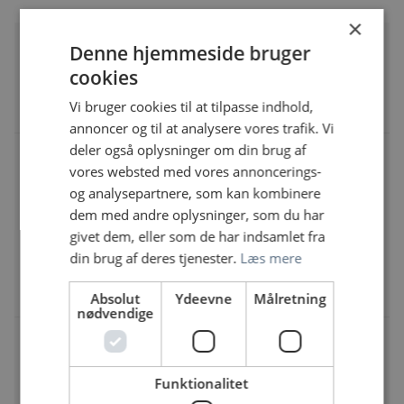
×
Sundhedsadministrativ leder til Afdeling for
Denne hjemmeside bruger
Gynækologi, Fertilitet og Fødsler
cookies
Rigshospitalet | Blegdamsvej 9, 2100 København Ø
Vi bruger cookies til at tilpasse indhold,
Ledende lægesekretær
annoncer og til at analysere vores trafik. Vi
deler også oplysninger om din brug af
Vil du stå i spidsen for en stærk
vores websted med vores annoncerings-
sundhedsadministrativ funktion og være med
til at forme fremtidens patientforløb i
og analysepartnere, som kan kombinere
Kirurgisk Fællesafdeling, Regionshospitalet
dem med andre oplysninger, som du har
Randers ?
givet dem, eller som de har indsamlet fra
Regionshospitalet Randers | Skovlyvej 1, 8930
din brug af deres tjenester.
Læs mere
Randers NØ
Ledende lægesekretær
Absolut
Ydeevne
Målretning
nødvendige
Laboratorieleder for Team Frys ved
Patologiafdelingen, Sjællands
Universitetshospital
Funktionalitet
Sjællands Universitetshospital, Køge | Lykkebækvej 1,