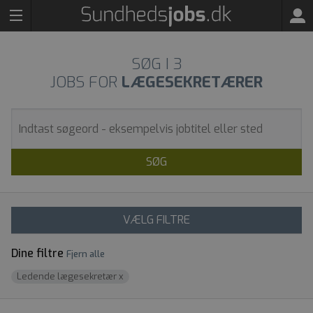
SØG I
3
JOBS FOR
LÆGESEKRETÆRER
SØG
VÆLG FILTRE
Dine filtre
Fjern alle
Ledende lægesekretær
x