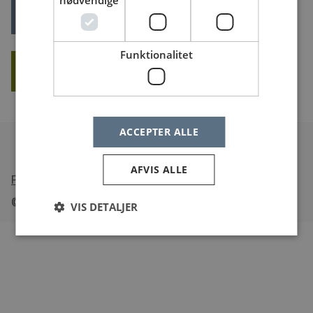
nødvendige
LOG IND
Glemt dit log ind?
Funktionalitet
OPRET NY BRUGER
ACCEPTER ALLE
AFVIS ALLE
•
Tilgængelighedserklæring
© Sundheds
jobs
.dk
VIS DETALJER