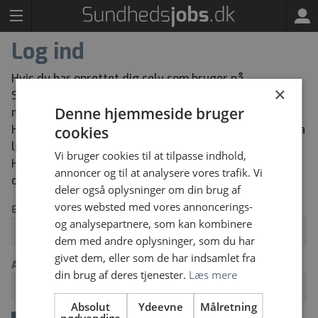
Log ind
Hvis du har oprettet dig selv som bruger på
×
Sundhedsjobs kan du herunder logge ind med den e-
Denne hjemmeside bruger
mailadresse og adgangskode du har oprettet dig med.
Har du glemt din adgangskode kan du bestille en ny via
cookies
linket “Glemt dit log ind” herunder.
Vi bruger cookies til at tilpasse indhold,
Har du ikke tidligere oprettet dig selv som bruger kan
annoncer og til at analysere vores trafik. Vi
du oprette dig via knappen “Opret ny bruger”.
deler også oplysninger om din brug af
vores websted med vores annoncerings-
Email
og analysepartnere, som kan kombinere
dem med andre oplysninger, som du har
givet dem, eller som de har indsamlet fra
Adgangskode
din brug af deres tjenester.
Læs mere
Absolut
Ydeevne
Målretning