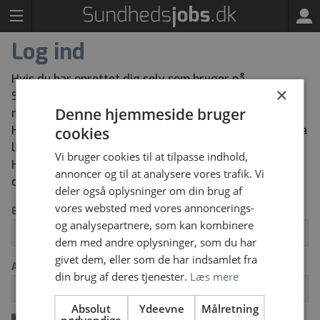
Log ind
Hvis du har oprettet dig selv som bruger på
×
Sundhedsjobs kan du herunder logge ind med den e-
Denne hjemmeside bruger
mailadresse og adgangskode du har oprettet dig med.
Har du glemt din adgangskode kan du bestille en ny via
cookies
linket “Glemt dit log ind” herunder.
Vi bruger cookies til at tilpasse indhold,
Har du ikke tidligere oprettet dig selv som bruger kan
annoncer og til at analysere vores trafik. Vi
du oprette dig via knappen “Opret ny bruger”.
deler også oplysninger om din brug af
vores websted med vores annoncerings-
Email
og analysepartnere, som kan kombinere
dem med andre oplysninger, som du har
givet dem, eller som de har indsamlet fra
Adgangskode
din brug af deres tjenester.
Læs mere
Absolut
Ydeevne
Målretning