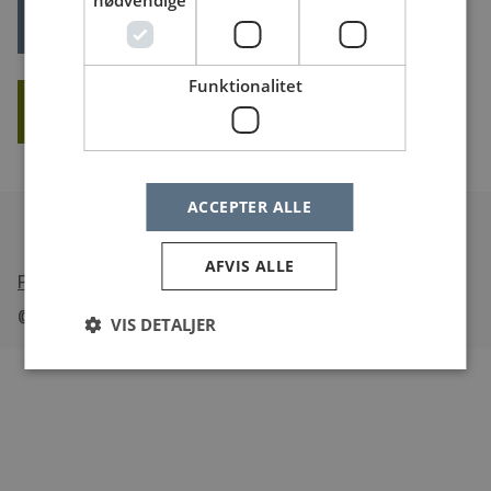
nødvendige
LOG IND
Glemt dit log ind?
Funktionalitet
OPRET NY BRUGER
ACCEPTER ALLE
AFVIS ALLE
•
Tilgængelighedserklæring
© Sundheds
jobs
.dk
VIS DETALJER