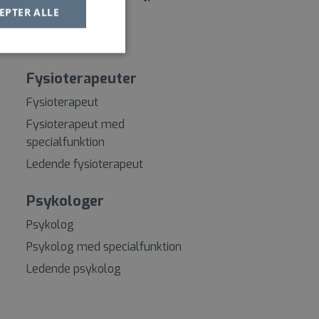
EPTER ALLE
Fysioterapeuter
Fysioterapeut
Fysioterapeut med
specialfunktion
Ledende fysioterapeut
Psykologer
Psykolog
Psykolog med specialfunktion
Ledende psykolog