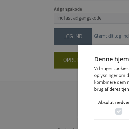
Adgangskode
LOG IND
Glemt dit log ind
Denne hjem
OPRET NY BRUGER
Vi bruger cookies 
oplysninger om d
kombinere dem me
brug af deres tje
Absolut nødve