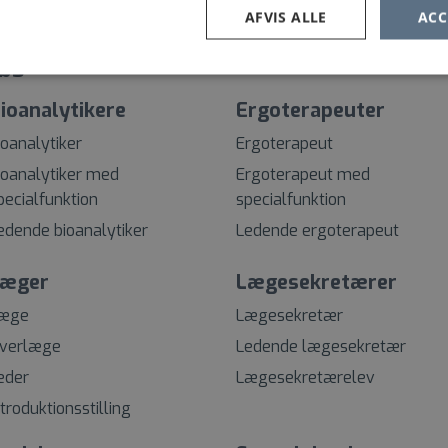
AFVIS ALLE
ACC
bs
ioanalytikere
Ergoterapeuter
ioanalytiker
Ergoterapeut
ioanalytiker med
Ergoterapeut med
pecialfunktion
specialfunktion
edende bioanalytiker
Ledende ergoterapeut
æger
Lægesekretærer
æge
Lægesekretær
verlæge
Ledende lægesekretær
eder
Lægesekretærelev
ntroduktionsstilling