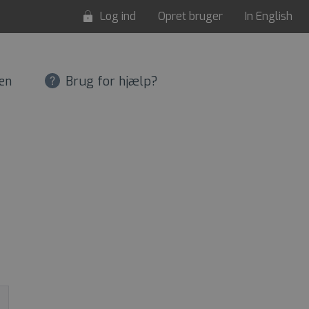
Log ind
Opret bruger
In English
en
Brug for hjælp?