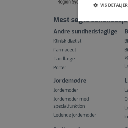
VIS DETALJER
Mest søgte sundhedsjo
Andre sundhedsfaglige
B
Klinisk diætist
B
Farmaceut
B
s
Tandlæge
L
Portør
Jordemødre
L
Jordemoder
L
Jordemoder med
O
specialfunktion
L
Ledende jordemoder
I