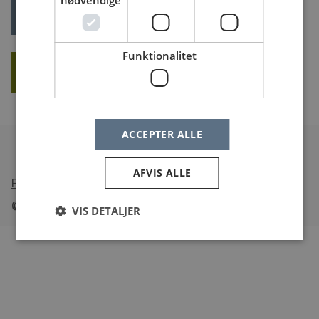
nødvendige
LOG IND
Glemt dit log ind?
Funktionalitet
OPRET NY BRUGER
ACCEPTER ALLE
AFVIS ALLE
•
Tilgængelighedserklæring
© Sundheds
jobs
.dk
VIS DETALJER