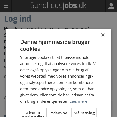
Log ind
Hvis du har oprettet dig selv som bruger på
×
Sundhedsjobs kan du herunder logge ind med den e-
Denne hjemmeside bruger
mailadresse og adgangskode du har oprettet dig med.
Har du glemt din adgangskode kan du bestille en ny via
cookies
linket “Glemt dit log ind” herunder.
Vi bruger cookies til at tilpasse indhold,
Har du ikke tidligere oprettet dig selv som bruger kan
annoncer og til at analysere vores trafik. Vi
du oprette dig via knappen “Opret ny bruger”.
deler også oplysninger om din brug af
vores websted med vores annoncerings-
Email
og analysepartnere, som kan kombinere
dem med andre oplysninger, som du har
givet dem, eller som de har indsamlet fra
Adgangskode
din brug af deres tjenester.
Læs mere
Absolut
Ydeevne
Målretning