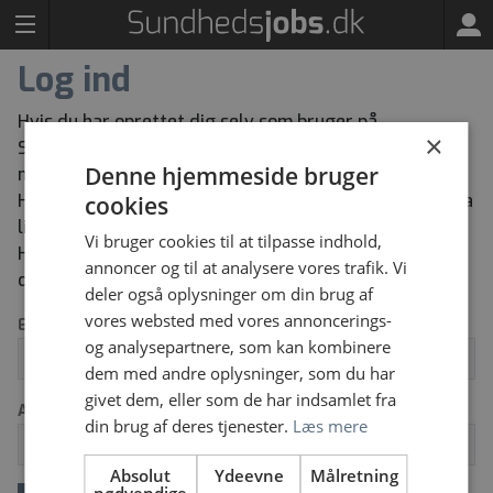
Log ind
Hvis du har oprettet dig selv som bruger på
×
Sundhedsjobs kan du herunder logge ind med den e-
Denne hjemmeside bruger
mailadresse og adgangskode du har oprettet dig med.
Har du glemt din adgangskode kan du bestille en ny via
cookies
linket “Glemt dit log ind” herunder.
Vi bruger cookies til at tilpasse indhold,
Har du ikke tidligere oprettet dig selv som bruger kan
annoncer og til at analysere vores trafik. Vi
du oprette dig via knappen “Opret ny bruger”.
deler også oplysninger om din brug af
vores websted med vores annoncerings-
Email
og analysepartnere, som kan kombinere
dem med andre oplysninger, som du har
givet dem, eller som de har indsamlet fra
Adgangskode
din brug af deres tjenester.
Læs mere
Absolut
Ydeevne
Målretning