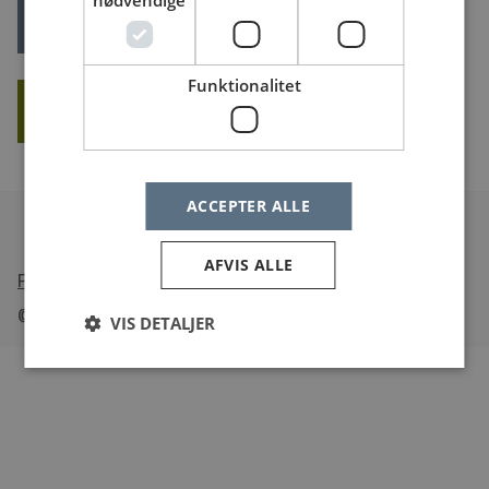
nødvendige
LOG IND
Glemt dit log ind?
Funktionalitet
OPRET NY BRUGER
ACCEPTER ALLE
AFVIS ALLE
•
Tilgængelighedserklæring
© Sundheds
jobs
.dk
VIS DETALJER