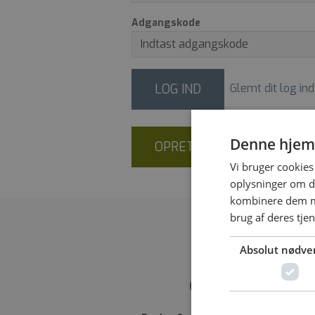
Adgangskode
LOG IND
Glemt dit log ind
Denne hjem
OPRET NY BRUGER
Vi bruger cookies 
oplysninger om d
kombinere dem me
brug af deres tje
Absolut nødve