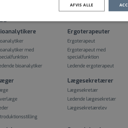
AFVIS ALLE
ACC
bs
ioanalytikere
Ergoterapeuter
ioanalytiker
Ergoterapeut
ioanalytiker med
Ergoterapeut med
pecialfunktion
specialfunktion
edende bioanalytiker
Ledende ergoterapeut
æger
Lægesekretærer
æge
Lægesekretær
verlæge
Ledende lægesekretær
eder
Lægesekretærelev
ntroduktionsstilling