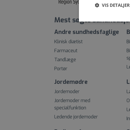
VIS DETALJER
Mest søgte sundhedsjo
Andre sundhedsfaglige
B
Klinisk diætist
B
Farmaceut
B
s
Tandlæge
L
Portør
Jordemødre
L
Jordemoder
L
Jordemoder med
O
specialfunktion
L
Ledende jordemoder
I