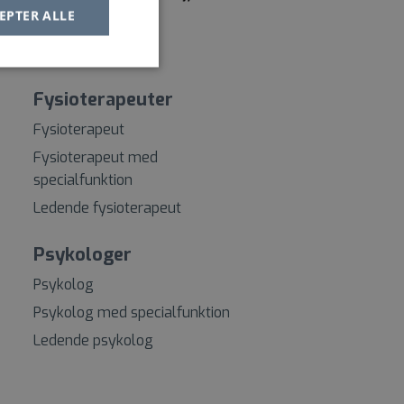
EPTER ALLE
Fysioterapeuter
Fysioterapeut
Fysioterapeut med
specialfunktion
Ledende fysioterapeut
Psykologer
Psykolog
Psykolog med specialfunktion
Ledende psykolog