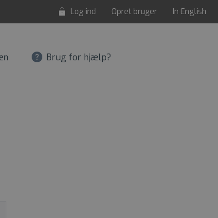
Log ind
Opret bruger
In English
en
Brug for hjælp?