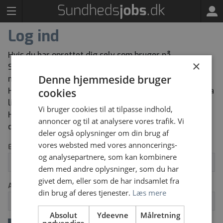
Log ind
Hvis du har oprettet dig selv som bruger på
×
Sundhedsjobs kan du herunder logge ind med den e-
Denne hjemmeside bruger
mailadresse og adgangskode du har oprettet dig med.
Har du glemt din adgangskode kan du bestille en ny via
cookies
linket “Glemt dit log ind” herunder.
Vi bruger cookies til at tilpasse indhold,
Har du ikke tidligere oprettet dig selv som bruger kan
annoncer og til at analysere vores trafik. Vi
du oprette dig via knappen “Opret ny bruger”.
deler også oplysninger om din brug af
vores websted med vores annoncerings-
Email
og analysepartnere, som kan kombinere
dem med andre oplysninger, som du har
givet dem, eller som de har indsamlet fra
Adgangskode
din brug af deres tjenester.
Læs mere
Absolut
Ydeevne
Målretning