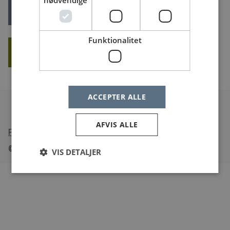
nødvendige
LOG IND
Glemt dit log ind?
Funktionalitet
OPRET NY BRUGER
ACCEPTER ALLE
AFVIS ALLE
•
Tilgængelighedserklæring
© Sundheds
jobs
.dk
VIS DETALJER