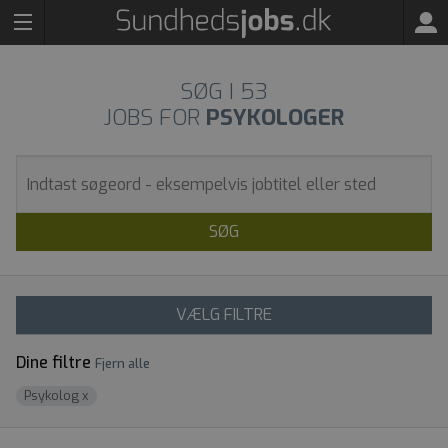
SØG I
53
JOBS FOR
PSYKOLOGER
SØG
VÆLG FILTRE
Dine filtre
Fjern alle
Psykolog
x