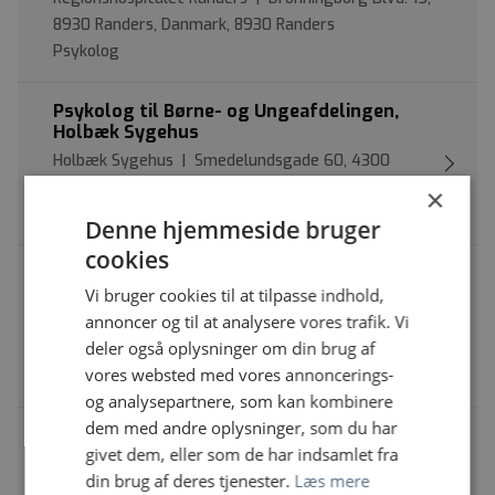
8930 Randers, Danmark, 8930 Randers
Psykolog
Psykolog til Børne- og Ungeafdelingen,
Holbæk Sygehus
Holbæk Sygehus | Smedelundsgade 60, 4300
Holbæk
×
Psykolog
Denne hjemmeside bruger
cookies
Autoriserede psykologer til
uddannelsesstillinger til specialpsykolog
Vi bruger cookies til at tilpasse indhold,
annoncer og til at analysere vores trafik. Vi
Midt- og Vestsjællands Hospital,
deler også oplysninger om din brug af
Psykiatrien | Fælledvej 6, 4200 Slagelse
vores websted med vores annoncerings-
Psykolog
og analysepartnere, som kan kombinere
dem med andre oplysninger, som du har
Uddannelsesstillinger til specialpsykolog i
givet dem, eller som de har indsamlet fra
Psykiatrien
din brug af deres tjenester.
Læs mere
Aalborg Universitetshospital | Hjørringvej 180, 9700