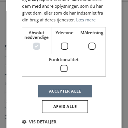
dem med andre oplysninger, som du har
givet dem, eller som de har indsamlet fra
Vi fandt desværre ingen jobopslag, prøv at søge på
din brug af deres tjenester.
Læs mere
noget andet eller fjern nogle af dine filtre
Absolut
Ydeevne
Målretning
nødvendige
Spørgsmål?
Hvordan ændrer eller afmelder jeg min Jobagent?
Funktionalitet
Find rundt på Sundhedsjobs.dk
Hvordan opretter jeg mig som bruger?
Jeg har glemt mit brugernavn
ACCEPTER ALLE
Hvordan ændrer jeg mit password?
Kontaktinformation til support på regionernes
AFVIS ALLE
rekrutteringssystemer
Gå til selvhjælp
VIS DETALJER