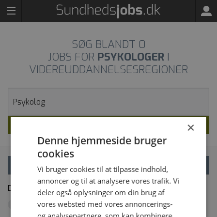
SØG BLANDT
0
JOBS FOR
PSYKOLOGER
I
VIDEREUDDANNELSESREGIONER
SØG
×
Denne hjemmeside bruger
cookies
VÆLG FILTRE
Vi bruger cookies til at tilpasse indhold,
annoncer og til at analysere vores trafik. Vi
Dine filtre
Fjern alle
deler også oplysninger om din brug af
vores websted med vores annoncerings-
Videreuddannelsesregioner
x
og analysepartnere, som kan kombinere