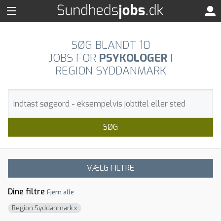
SØG BLANDT
10
JOBS FOR
PSYKOLOGER
I
REGION SYDDANMARK
SØG
VÆLG FILTRE
Dine filtre
Fjern alle
Region Syddanmark
x