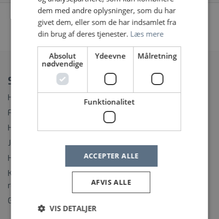
dem med andre oplysninger, som du har
givet dem, eller som de har indsamlet fra
Vi fandt desværre ingen jobopslag, prøv at søge på
din brug af deres tjenester.
Læs mere
noget andet eller fjern nogle af dine filtre
Absolut
Ydeevne
Målretning
nødvendige
Spørgsmål?
Hvordan ændrer eller afmelder jeg min Jobagent?
Funktionalitet
Find rundt på Sundhedsjobs.dk
Hvordan opretter jeg mig som bruger?
Jeg har glemt mit brugernavn
ACCEPTER ALLE
Hvordan ændrer jeg mit password?
Kontaktinformation til support på regionernes
AFVIS ALLE
rekrutteringssystemer
Gå til selvhjælp
VIS DETALJER