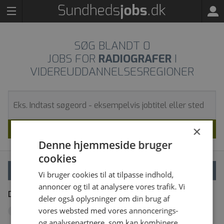
SØG BLANDT
0
JOBS FOR
RADIOGRAFER
I
VIDEREUDDANNELSESREGIONER
SØG
×
Denne hjemmeside bruger
cookies
VÆLG FILTRE
Vi bruger cookies til at tilpasse indhold,
annoncer og til at analysere vores trafik. Vi
Dine filtre
Fjern alle
deler også oplysninger om din brug af
vores websted med vores annoncerings-
Videreuddannelsesregioner
x
og analysepartnere, som kan kombinere