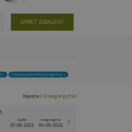
OPRET JOBAGENT
nd
»
Videre­uddannelses­regioner
»
Nyeste
|
Ansøgningsfrist
r,
Opslået
Ansøgningsfrist
07-08-2026
04-09-2026