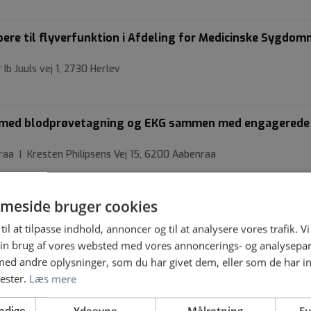
ere til flyverfunktion i Afdeling for Medicinske Sygdom
Ib Juuls vej 1, 2730 Herlev
jde med blodprøvetagning og EKG sammen med engagerede
raa | Kresten Philipsens Vej 15, 6200 Aabenraa
meside bruger cookies
 Center København søger social- og sundhedsassistent el
til at tilpasse indhold, annoncer og til at analysere vores trafik. V
 Hospital | Esther Ammundsens vej 36, 2400 København
in brug af vores websted med vores annoncerings- og analysepa
d andre oplysninger, som du har givet dem, eller som de har in
nester.
Læs mere
 patienter med komplekse problemstillinger? Så er du vo
ssistent på Psykiatrisk Center Glostrup
ndige
Ydeevne
Målretning
Fu