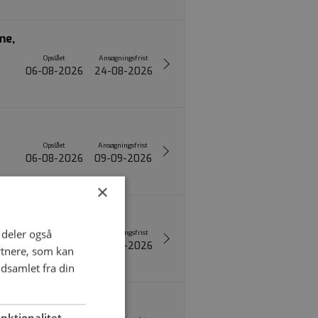
me,
Opslået
Ansøgningsfrist
06-08-2026
24-08-2026
Opslået
Ansøgningsfrist
06-08-2026
09-09-2026
×
ler
i deler også
Opslået
Ansøgningsfrist
06-08-2026
23-08-2026
rtnere, som kan
dsamlet fra din
res
nktionalitet