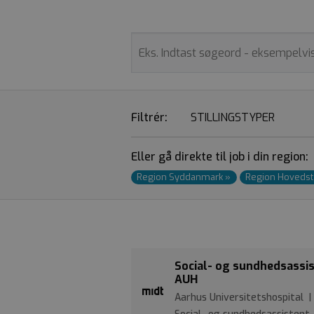
Filtrér:
STILLINGSTYPER
Eller gå direkte til job i din region:
Region Syddanmark
»
Region Hoveds
Social- og sundhedsassist
AUH
Aarhus Universitetshospital |