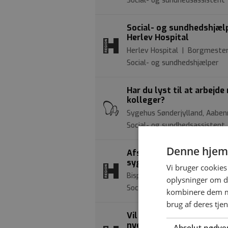
Social- og sundhedsassistent
Social- og sundhedshjælp
Herlev Hospital
Herlev Hospital | Borgmester 
Social- og sundhedshjælper
Har du lyst til at arbe
kolleger?
Sygehus Sønderjylland, Aaben
Social- og sundhedsassistent
Denne hjem
Afsnit A4 på Psykiatrisk
sygeplejerske
Vi bruger cookies 
Bispebjerg og Frederiksberg
oplysninger om d
Social- og sundhedsassistent
kombinere dem me
brug af deres tje
Vil du arbejde med ældre
nye social- og sundhedsa
Absolut nødve