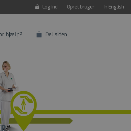
Log ind
Opret bruger
In English
or hjælp?
Del siden
ER