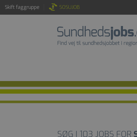
Skift faggruppe
SOSUJOB
SØG I
103
JOBS FOR