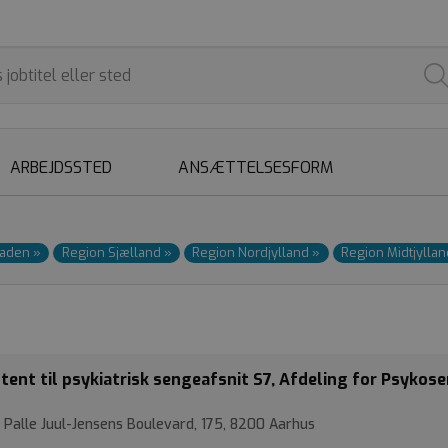
ARBEJDSSTED
ANSÆTTELSESFORM
taden
»
Region Sjælland
»
Region Nordjylland
»
Region Midtjylla
ent til psykiatrisk sengeafsnit S7, Afdeling for Psykose
 Palle Juul-Jensens Boulevard, 175, 8200 Aarhus