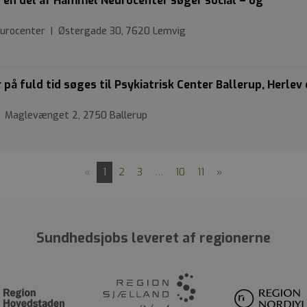
 en del af Hammel Neurocenter søger social – og
urocenter | Østergade 30, 7620 Lemvig
å fuld tid søges til Psykiatrisk Center Ballerup, Herlev
 | Maglevænget 2, 2750 Ballerup
«
1
2
3
…
10
11
»
Sundhedsjobs leveret af regionerne