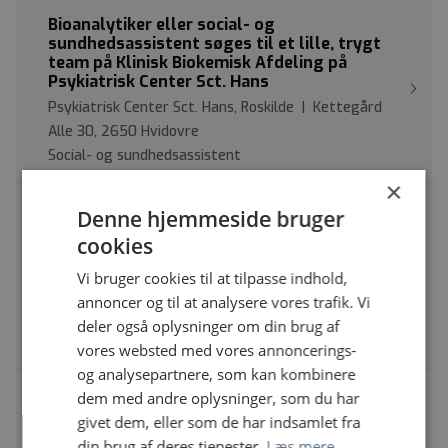
Bioanalytiker eller social- og
sundhedsassistent søges til et lille, trygt
team på Klinisk Biokemisk Afdeling på
Psykiatrisk Center Sct. Hans
Psykiatrisk Center Sct. Hans, Roskilde | Kettegård
Alle 30, 2650 Hvidovre
Social- og sundhedsassistent
×
Sygeplejerske eller social-og
Denne hjemmeside bruger
sundhedsassistent søges til fortrinsvis
cookies
nattevagter til affektivt afsnit på Bispebjerg
og Frederiksberg hospital
Vi bruger cookies til at tilpasse indhold,
Bispebjerg og Frederiksberg Hospital | Skadestuevej
annoncer og til at analysere vores trafik. Vi
1, 2000 Frederiksberg
deler også oplysninger om din brug af
Social- og sundhedsassistent
vores websted med vores annoncerings-
og analysepartnere, som kan kombinere
Har sommerferien sat gang i tankerne om
dem med andre oplysninger, som du har
nye udfordringer?
givet dem, eller som de har indsamlet fra
Psykiatrisk Center Sct. Hans, Roskilde | Boserupvej 2,
din brug af deres tjenester.
Læs mere