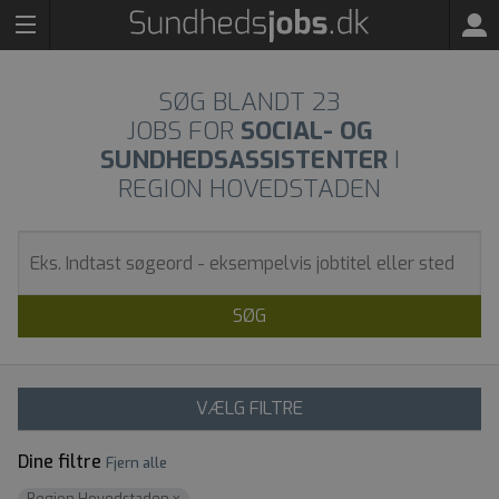
SØG BLANDT
23
JOBS FOR
SOCIAL- OG
SUNDHEDSASSISTENTER
I
REGION HOVEDSTADEN
SØG
VÆLG FILTRE
Dine filtre
Fjern alle
Region Hovedstaden
x