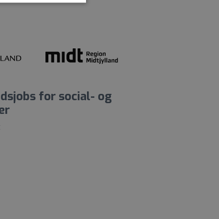
sjobs for social- og
er
t