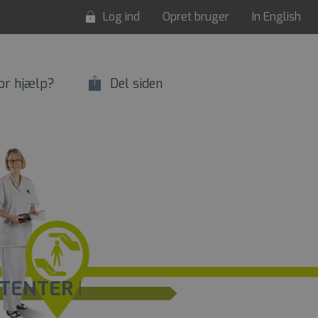
Log ind
Opret bruger
In English
or hjælp?
Del siden
STENTER
I