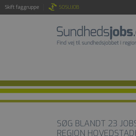
Skift faggruppe
SOSUJOB
SØG BLANDT
23
JOB
REGION HOVEDSTAD