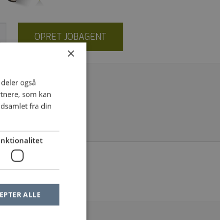
OPRET JOBAGENT
×
i deler også
rtnere, som kan
dsamlet fra din
nktionalitet
le af dine filtre
EPTER ALLE