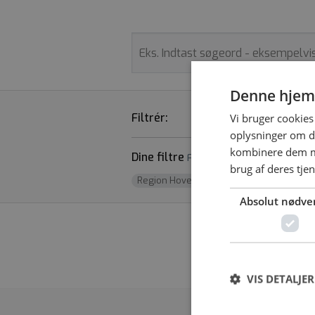
Denne hjem
Filtrér:
STILLINGSTYPER
Vi bruger cookies 
oplysninger om d
kombinere dem me
Dine filtre
Fjern alle
brug af deres tje
Region Hovedstaden
x
Absolut nødve
Vi fandt desværr
VIS DETALJER