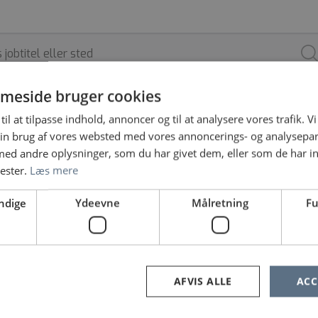
meside bruger cookies
til at tilpasse indhold, annoncer og til at analysere vores trafik. V
ARBEJDSSTED
ANSÆTTELSESFORM
in brug af vores websted med vores annoncerings- og analysepa
d andre oplysninger, som du har givet dem, eller som de har in
nester.
Læs mere
ndige
Ydeevne
Målretning
Fu
e ingen jobopslag, prøv at søge på noget andet eller fjern nog
«
1
2
3
4
5
»
AFVIS ALLE
ACC