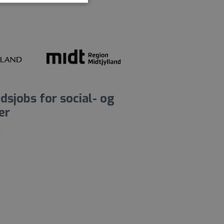
sjobs for social- og
er
t