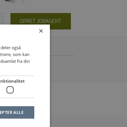
OPRET JOBAGENT
×
i deler også
rtnere, som kan
dsamlet fra din
nktionalitet
le af dine filtre
EPTER ALLE