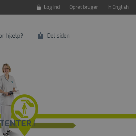
Log ind
Opret bruger
In English
or hjælp?
Del siden
STENTER
I