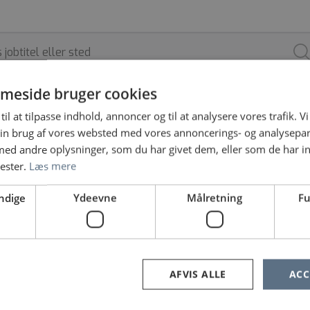
meside bruger cookies
til at tilpasse indhold, annoncer og til at analysere vores trafik. V
ARBEJDSSTED
ANSÆTTELSESFORM
in brug af vores websted med vores annoncerings- og analysepa
d andre oplysninger, som du har givet dem, eller som de har in
nester.
Læs mere
ndige
Ydeevne
Målretning
Fu
e ingen jobopslag, prøv at søge på noget andet eller fjern nog
«
1
2
…
5
6
7
»
AFVIS ALLE
ACC