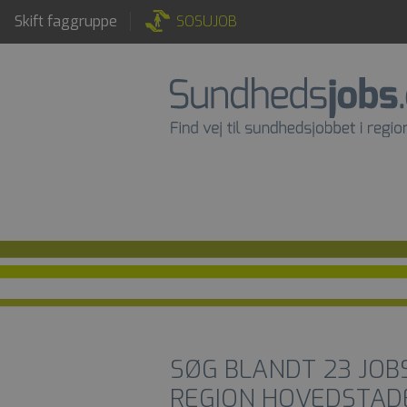
Skift faggruppe
SOSUJOB
SØG BLANDT
23
JOB
REGION HOVEDSTAD