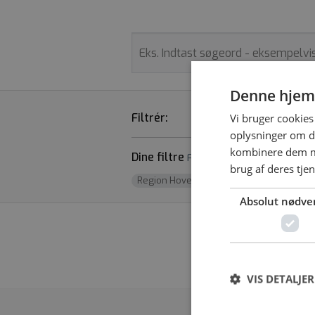
Denne hjem
Filtrér:
STILLINGSTYPER
Vi bruger cookies 
oplysninger om d
kombinere dem me
Dine filtre
Fjern alle
brug af deres tje
Region Hovedstaden
x
Absolut nødve
Vi fandt desværr
VIS DETALJER