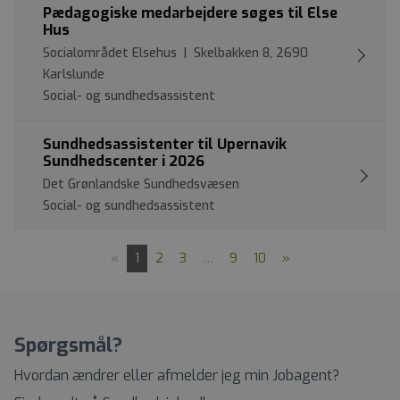
Pædagogiske medarbejdere søges til Else
Hus
Socialområdet Elsehus | Skelbakken 8, 2690
Karlslunde
Social- og sundhedsassistent
Sundhedsassistenter til Upernavik
Sundhedscenter i 2026
Det Grønlandske Sundhedsvæsen
Social- og sundhedsassistent
«
1
2
3
…
9
10
»
Spørgsmål?
Hvordan ændrer eller afmelder jeg min Jobagent?