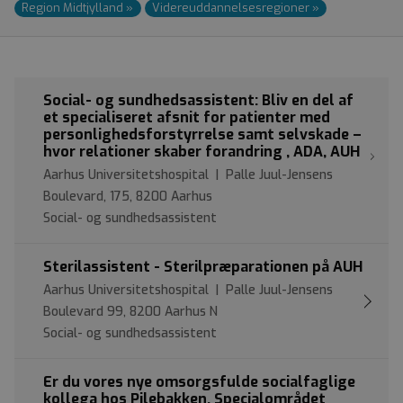
Region Midtjylland
»
Videre­uddannelses­regioner
»
Social- og sundhedsassistent: Bliv en del af
et specialiseret afsnit for patienter med
personlighedsforstyrrelse samt selvskade –
hvor relationer skaber forandring , ADA, AUH
Aarhus Universitetshospital | Palle Juul-Jensens
Boulevard, 175, 8200 Aarhus
Social- og sundhedsassistent
Sterilassistent - Sterilpræparationen på AUH
Aarhus Universitetshospital | Palle Juul-Jensens
Boulevard 99, 8200 Aarhus N
Social- og sundhedsassistent
Er du vores nye omsorgsfulde socialfaglige
kollega hos Pilebakken, Specialområdet