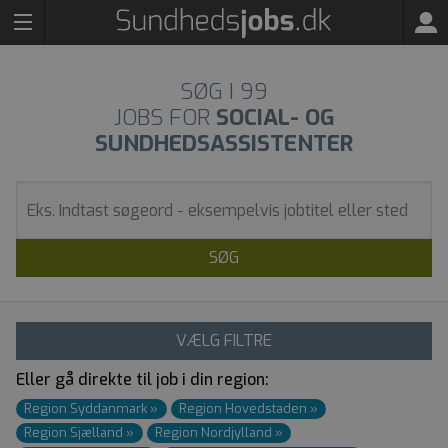
SØG I
99
JOBS FOR
SOCIAL- OG
SUNDHEDSASSISTENTER
SØG
VÆLG FILTRE
Eller gå direkte til job i din region:
Region Syddanmark
»
Region Hovedstaden
»
Region Sjælland
»
Region Nordjylland
»