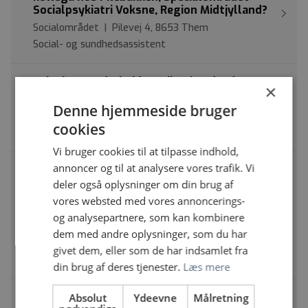
Socialpsykiatri Voksne, Region Midtjylland?
Socialområdet | Pilevej 4, 8653 Them
Social- og sundhedsassistent
Relationsmedarbejdere til Orion dag/nat
×
Den Sociale Virksomhed | Københavnsvej 33, 3400
Denne hjemmeside bruger
Hillerød
cookies
Social- og sundhedsassistent
Vi bruger cookies til at tilpasse indhold,
annoncer og til at analysere vores trafik. Vi
Social- og sundhedsassistent med hjerte for
psykiatri: sæt din sundhedsfaglige og
deler også oplysninger om din brug af
relationelle værktøjskasse i spil - vi er klar til
vores websted med vores annoncerings-
at tage imod dig!
og analysepartnere, som kan kombinere
Regionshospitalet Viborg | Søndersøparken, 1, 8800
dem med andre oplysninger, som du har
Viborg
givet dem, eller som de har indsamlet fra
Social- og sundhedsassistent
din brug af deres tjenester.
Læs mere
Social- og sundhedsassistent til Borgernær
Absolut
Ydeevne
Målretning