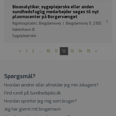
Bioanalytiker, sygeplejerske eller anden
sundhedsfaglig medarbejder søges til nyt
plasmacenter på Borgervænget
Rigshospitalet, Blegdamsvej | Blegdamsvej 9, 2100
København Ø
Sygeplejerske
«
1
2
…
10
11
12
13
14
15
»
Spørgsmål?
Hvordan ændrer eller afmelder jeg min Jobagent?
Find rundt på Sundhedsjobs.dk
Hvordan opretter jeg mig som bruger?
Jeg har glemt mit brugernavn