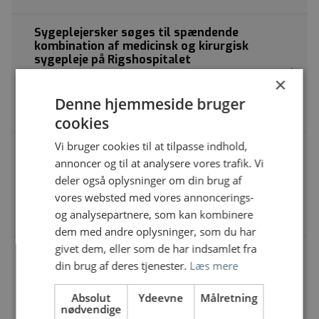
Sygeplejersker søges til spændende
kombination af medicinsk og kirurgisk
sygepleje på Rigshospitalet
Rigshospitalet, Blegdamsvej | Blegdamsvej 9, 2100
×
København Ø
Denne hjemmeside bruger
Sygeplejerske
cookies
Vi bruger cookies til at tilpasse indhold,
Endokrinologisk og nefrologisk afsnit på
annoncer og til at analysere vores trafik. Vi
Nordsjællands Hospital søger sygeplejerske
deler også oplysninger om din brug af
Nordsjællands Hospital | Dyrehavevej 29, 3400
vores websted med vores annoncerings-
Hillerød
og analysepartnere, som kan kombinere
Sygeplejerske
dem med andre oplysninger, som du har
givet dem, eller som de har indsamlet fra
Kombinér intensivsygepleje med forskning –
din brug af deres tjenester.
Læs mere
bliv vores nye projektsygeplejerske i en 70/30
delestilling på Bispebjerg Hospital
Absolut
Ydeevne
Målretning
Bispebjerg og Frederiksberg Hospital | Bispebjerg
nødvendige
Bakke 23, 2400 København