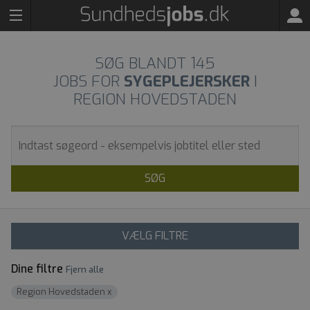
SØG BLANDT
145
JOBS FOR
SYGEPLEJERSKER
I
REGION HOVEDSTADEN
SØG
VÆLG FILTRE
Dine filtre
Fjern alle
Region Hovedstaden
x