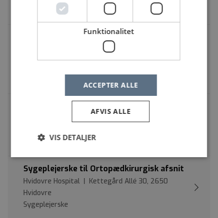
Sygeplejerske med specialfunktion
Funktionalitet
Specialuddannet anæstesisygeplejerske
søges til en stærk faglig afdeling med fokus
på kvalitet, udvikling og fællesskab
Hvidovre Hospital | Kettegård Alle 30, 2650 Hvidovre
Sygeplejerske med specialuddannelse
ACCEPTER ALLE
Relationsmedarbejdere til Orion dag/nat
AFVIS ALLE
Den Sociale Virksomhed | Københavnsvej 33, 3400
Hillerød
VIS DETALJER
Sygeplejerske
Sygeplejerske til Ortopædkirurgisk afsnit
Hvidovre Hospital | Kettegård Allé 30, 2650
Hvidovre
Sygeplejerske