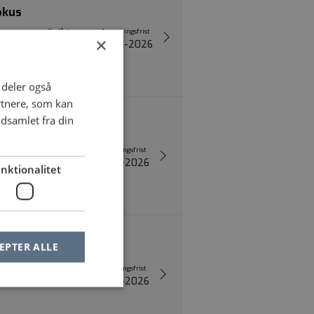
okus
Opslået
Ansøgningsfrist
×
08-07-2026
10-08-2026
i deler også
rtnere, som kan
dsamlet fra din
Opslået
Ansøgningsfrist
09-07-2026
10-08-2026
nktionalitet
EPTER ALLE
Opslået
Ansøgningsfrist
09-07-2026
10-08-2026