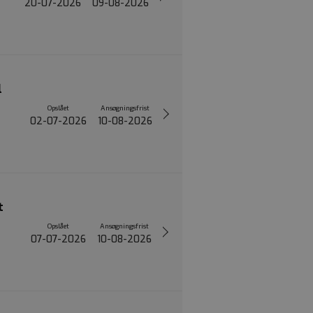
20-07-2026
09-08-2026
l
Opslået
Ansøgningsfrist
02-07-2026
10-08-2026
t
Opslået
Ansøgningsfrist
07-07-2026
10-08-2026