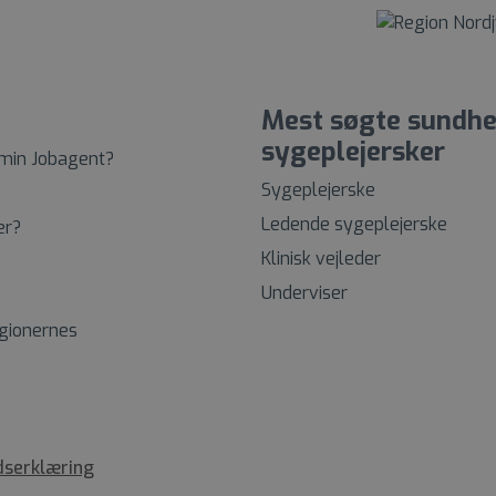
Mest søgte sundhe
sygeplejersker
 min Jobagent?
Sygeplejerske
Ledende sygeplejerske
er?
Klinisk vejleder
Underviser
egionernes
dserklæring