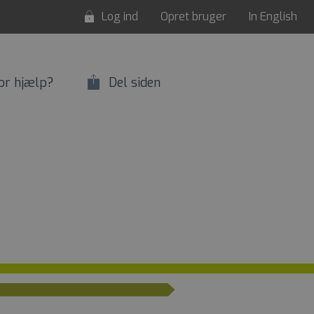
Log ind
Opret bruger
In English
or hjælp?
Del siden