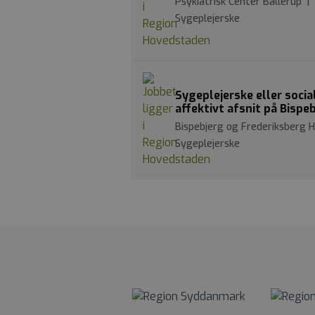
Psykiatrisk Center Ballerup 
Sygeplejerske
Sygeplejerske eller socia
affektivt afsnit på Bispe
Bispebjerg og Frederiksberg H
Sygeplejerske