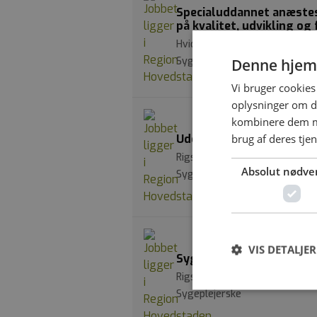
Specialuddannet anæstesi
på kvalitet, udvikling og
Hvidovre Hospital | Kettegår
Sygeplejerske med specialud
Denne hjem
Vi bruger cookies 
oplysninger om d
kombinere dem me
brug af deres tje
Uddannelsesansvarlig syg
Rigshospitalet, Blegdamsvej 
Absolut nødve
Sygeplejerske med specialfun
VIS DETALJER
Sygeplejerske søges til 
Rigshospitalet, Blegdamsvej 
Sygeplejerske