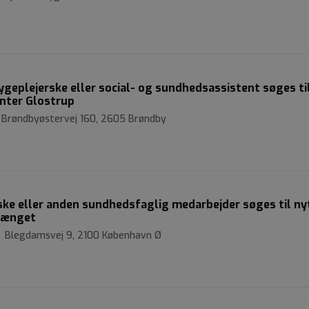
ygeplejerske eller social- og sundhedsassistent søges ti
enter Glostrup
| Brøndbyøstervej 160, 2605 Brøndby
rske eller anden sundhedsfaglig medarbejder søges til ny
vænget
| Blegdamsvej 9, 2100 København Ø