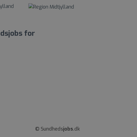
dsjobs for
© Sundheds
jobs
.dk