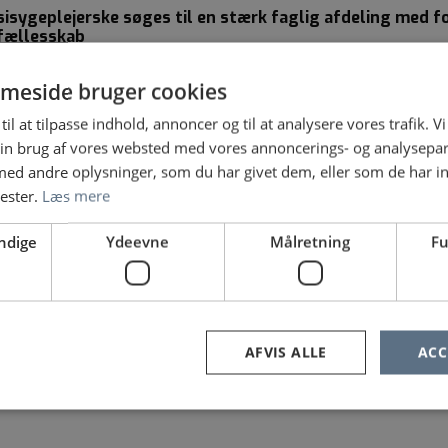
sygeplejerske søges til en stærk faglig afdeling med f
 fællesskab
d Alle 30, 2650 Hvidovre
dannelse
meside bruger cookies
til at tilpasse indhold, annoncer og til at analysere vores trafik. V
in brug af vores websted med vores annoncerings- og analysepa
d andre oplysninger, som du har givet dem, eller som de har in
nester.
Læs mere
eplejerske for Intensiv specialuddannelse
| Blegdamsvej 9, 2100 København Ø
ndige
Ydeevne
Målretning
Fu
ktion
AFVIS ALLE
ACC
Lindrende Behandling, afsnit 4005 – Rigshospitalet
| Blegdamsvej 9, 2100 København Ø