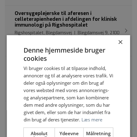
Oversygeplejerske til aferesen i
celleterapienheden i afdelingen for klinisk
immunologi på Rigshospitalet
Rigshospitalet, Blegdamsvej | Blegdamsvej 9, 2100
×
København Ø
Ledende sygeplejerske
Denne hjemmeside bruger
cookies
Daglig leder til de kommende sundheds- og
Vi bruger cookies til at tilpasse indhold,
omsorgspladser Hellevadlund
annoncer og til at analysere vores trafik. Vi
Regionshospital Nordjylland | Bispensgade 37, 9800
deler også oplysninger om din brug af
Hjørring
vores websted med vores annoncerings-
Ledende sygeplejerske
og analysepartnere, som kan kombinere
dem med andre oplysninger, som du har
Oversygeplejerske til ny afdeling med
givet dem, eller som de har indsamlet fra
sundhedsomsorgspladser i Vejen og Brørup
din brug af deres tjenester.
Læs mere
Sydvestjysk Sygehus | Finsensgade 35, 6700 Esbjerg
Ledende sygeplejerske
Absolut
Ydeevne
Målretning