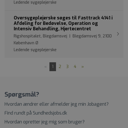
Ledende sygeplejerske
Oversygeplejerske søges til Fasttrack 4141 i
Afdeling for Bedøvelse, Operation og
Intensiv Behandling, Hjertecentret
Rigshospitalet, Blegdamsvej | Blegdamsvej 9, 2100
København Ø
Ledende sygeplejerske
«
1
2
3
4
»
Spørgsmål?
Hvordan ændrer eller afmelder jeg min Jobagent?
Find rundt på Sundhedsjobs.dk
Hvordan opretter jeg mig som bruger?