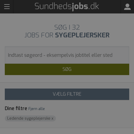
SØG I
32
JOBS FOR
SYGEPLEJERSKER
SØG
VÆLG FILTRE
Dine filtre
Fjern alle
Ledende sygeplejerske
x