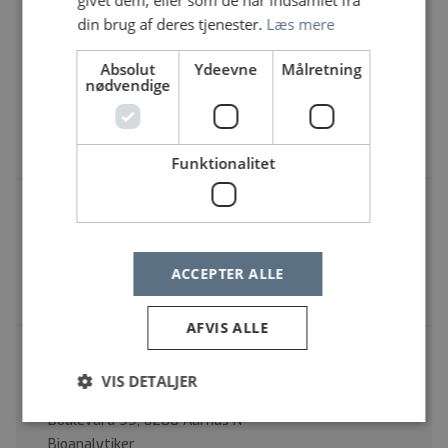
Vagtgående bioanalytikere søges til Afdeling
din brug af deres tjenester.
Læs mere
for Klinisk Biokemi, Rigshospitalet. Her er du
til gavn og sammen skaber vi resultater for
Absolut
Ydeevne
Målretning
patienterne
nødvendige
Rigshospitalet, Blegdamsvej | Blegdamsvej 9, 2100
København Ø
Bioanalytiker
Funktionalitet
Vil du gøre en forskel? Bioanalytiker søges
til Klinisk Mikrobiologi
Herlev Hospital | Borgmester Ib Juuls vej 1, 2730
ACCEPTER ALLE
Herlev
Bioanalytiker
AFVIS ALLE
Bioanalytikere til Blodprøver og Biokemi,
Præanalytisk Kompetencecenter, AUH
VIS DETALJER
Aarhus Universitetshospital | Palle Juul-Jensens
Boulevard 99, 8200 Aarhus N
Bioanalytiker