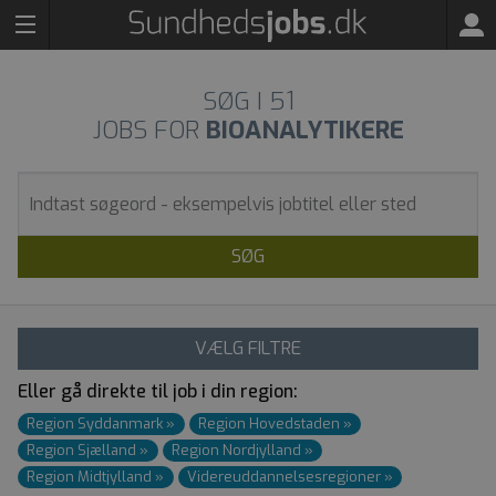
SØG I
51
JOBS FOR
BIOANALYTIKERE
SØG
VÆLG FILTRE
Eller gå direkte til job i din region:
Region Syddanmark
»
Region Hovedstaden
»
Region Sjælland
»
Region Nordjylland
»
Region Midtjylland
»
Videre­uddannelses­regioner
»