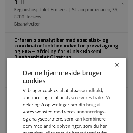
RHH
Regionshospitalet Horsens | Strandpromenaden, 35,
8700 Horsens
Bioanalytiker
Erfaren bioanalytiker med specialist- og
koordinatorfunktion inden for prøvetagning
og EKG – Afdeling for Klinisk Biokemi,
Rigshospitalet Glostrup
×
Rigshospitalet, Glostrup | Blegdamsvej 9, 2100
Denne hjemmeside bruger
København Ø
Bioanalytiker med specialfunktion
cookies
Vi bruger cookies til at tilpasse indhold,
Bioanalytiker til POCT-sektion søges til
annoncer og til at analysere vores trafik. Vi
Afdeling for Klinisk Biokemi, Rigshospitalet.
deler også oplysninger om din brug af
Rigshospitalet, Blegdamsvej | Blegdamsvej 9, 2100
vores websted med vores annoncerings-
København Ø
og analysepartnere, som kan kombinere
Bioanalytiker
dem med andre oplysninger, som du har
givet dem, eller som de har indsamlet fra