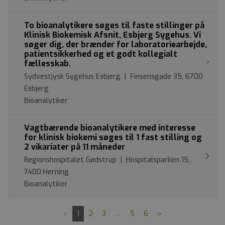
To bioanalytikere søges til faste stillinger på
Klinisk Biokemisk Afsnit, Esbjerg Sygehus. Vi
søger dig, der brænder for laboratoriearbejde,
patientsikkerhed og et godt kollegialt
fællesskab.
Sydvestjysk Sygehus Esbjerg | Finsensgade 35, 6700
Esbjerg
Bioanalytiker
Vagtbærende bioanalytikere med interesse
for klinisk biokemi søges til 1 fast stilling og
2 vikariater på 11 måneder
Regionshospitalet Gødstrup | Hospitalsparken 15,
7400 Herning
Bioanalytiker
«
1
2
3
…
5
6
»