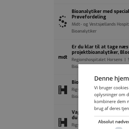
Bioanalytiker med specia
Prøvefordeling
Midt- og Vestsjællands Hospit
Bioanalytiker
Er du klar til at tage næs
projektbioanalytiker, Bl
Regionshospitalet Horsens |
Bioanalytiker
Denne hjem
Bioanalytiker til POCT-se
Vi bruger cookies 
Rigshospitalet, Blegdamsvej 
oplysninger om d
Bioanalytiker
kombinere dem me
brug af deres tje
Vagtgående bioanalytikere
du til gavn og sammen sk
Absolut nødve
Rigshospitalet, Blegdamsvej 