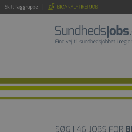
Skift faggruppe
BIOANALYTIKERJOB
SØG I
46
JOBS FOR
B