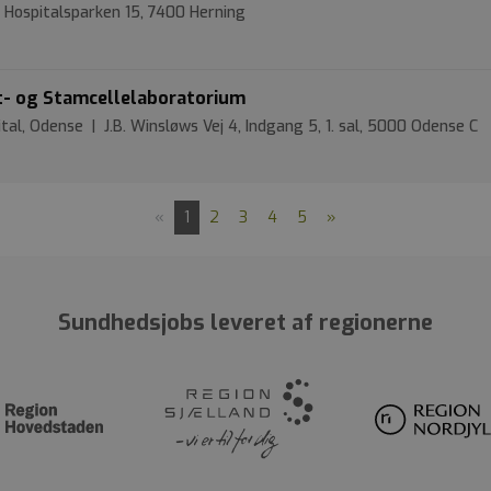
 Hospitalsparken 15, 7400 Herning
yt- og Stamcellelaboratorium
al, Odense | J.B. Winsløws Vej 4, Indgang 5, 1. sal, 5000 Odense C
«
1
2
3
4
5
»
Sundhedsjobs leveret af regionerne