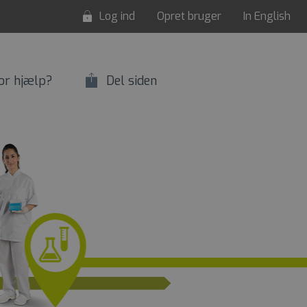
Log ind
Opret bruger
In English
or hjælp?
Del siden