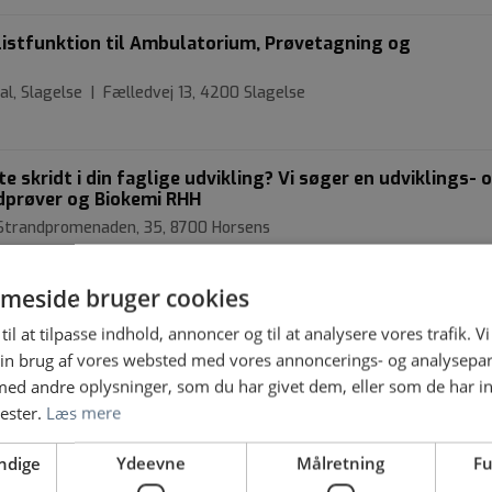
listfunktion til Ambulatorium, Prøvetagning og
al, Slagelse | Fælledvej 13, 4200 Slagelse
te skridt i din faglige udvikling? Vi søger en udviklings- 
odprøver og Biokemi RHH
 Strandpromenaden, 35, 8700 Horsens
meside bruger cookies
ktion søges til Afdeling for Klinisk Biokemi, Rigshospital
til at tilpasse indhold, annoncer og til at analysere vores trafik. V
| Blegdamsvej 9, 2100 København Ø
in brug af vores websted med vores annoncerings- og analysepa
d andre oplysninger, som du har givet dem, eller som de har in
nester.
Læs mere
 søges til Afdeling for Klinisk Biokemi, Rigshospitalet. 
aber vi resultater for patienterne
ndige
Ydeevne
Målretning
Fu
| Blegdamsvej 9, 2100 København Ø